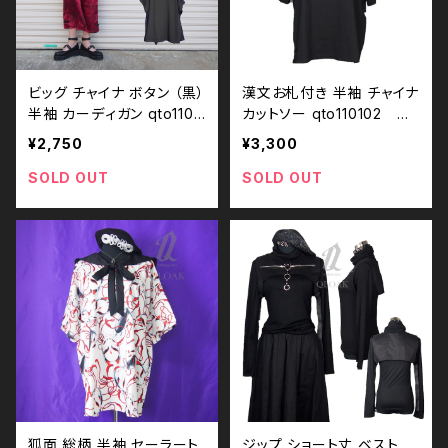
ビッグ チャイナ ボタン （黒）
漢文お札付き 半袖 チャイナ
半袖 カーディガン qto1100
カットソー qto110102 チ
04_bk 中華 ユニセックス
ャイナボタン 中華 コーデ
¥2,750
¥3,300
パンク ロック Ｖ 系 原宿 個
パンク ロック Ｖ 系 原宿 個
性的 drughoney ドラッグ
性的
SOLD OUT
SOLD OUT
ハニー drug honey
狐面 総柄 半袖 セーラート
ジップ ショート丈 ベスト