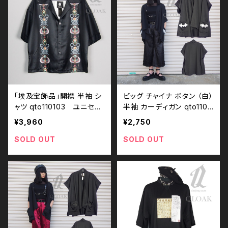
y ドラッグハニー drug hon
ey
「埃及宝飾品」開襟 半袖 シ
ビッグ チャイナ ボタン （白）
ャツ qto110103 ユニセッ
半袖 カーディガン qto1100
クス モノトーン ブラックコ
04_wh 中華 ユニセックス
¥3,960
¥2,750
ーデ 黒コーデ モード 系 ゴ
パンク ロック Ｖ 系 原宿 個
ス ゴシック パンク ロック
性的 drughoney ドラッグ
SOLD OUT
SOLD OUT
Ｖ 系 ドラッグハニー Drug
ハニー drug honey
Honey 原宿 個性的