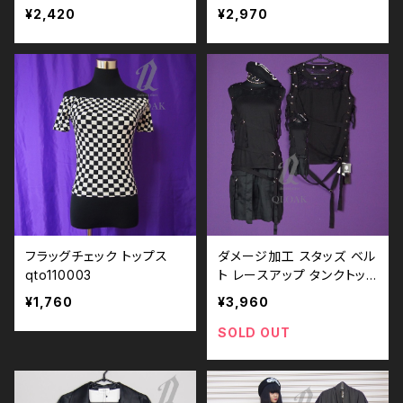
5 モノトーン ブラックコー
012 大きいサイズ ユニセ
¥2,420
¥2,970
デ 黒コーデ モード 系 ゴス
ックス ビッグシルエット オ
ゴシック ゴスロリ パンク ロ
ーバーサイズ ロングアーム
ック Ｖ 系 韓国ファッション
ドロップショルダー 韓国フ
ストリート系 原宿 個性的
ァッション ストリート系
フラッグチェック トップス
ダメージ加工 スタッズ ベル
qto110003
ト レースアップ タンクトッ
プ qto110008 モノトー
¥1,760
¥3,960
ン ブラックコーデ 黒コーデ
モード 系 ゴス ゴシック ゴ
SOLD OUT
スロリ パンク ロック Ｖ 系
韓国ファッション ストリート
系 原宿 個性的 drughone