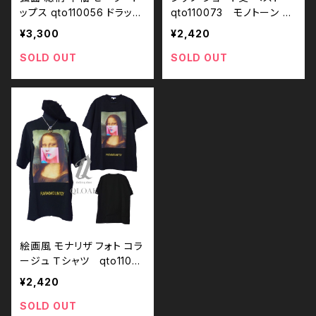
ップス qto110056 ドラッグ
qto110073 モノトーン ブ
ハニー drughoney
ラックコーデ 黒コーデ モー
¥3,300
¥2,420
ド 系 ゴス ゴシック パンク
ロック Ｖ 系 韓国ファッショ
SOLD OUT
SOLD OUT
ン 原宿 個性的 drughone
y ドラッグハニー drug hon
ey
絵画風 モナリザ フォト コラ
ージュ Ｔシャツ qto11005
3 パロディ パロＴ
¥2,420
SOLD OUT