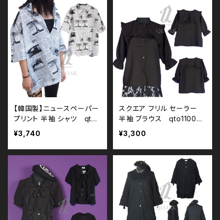
パンク ロック Ｖ 系 韓国フ
ク ロック Ｖ 系 韓国ファッ
ァッション ストリート系 原
ション ストリート系 原宿 韓
宿 韓国ブランド ninenuts
国ブランド ninenuts ナイン
ナインナッツ
ナッツ
【韓国製】ニュースペーパー
スクエア フリル セーラー
プリント 半袖 シャツ qto1
半袖 ブラウス qto110005
10011 大きいサイズ ユニ
モノトーン ブラックコー
¥3,740
¥3,300
セックス ビッグシルエット
デ 黒コーデ モード 系 ゴス
オーバーサイズ ロングアー
ゴシック ゴスロリ パンク ロ
ム ドロップショルダー モノ
ック Ｖ 系 地雷 原宿 個性
トーン ブラックコーデ 黒コ
的
ーデ モード 系 韓国ファッシ
ョン ストリート系 原宿 韓国
ブランド ninenuts ナインナ
ッツ