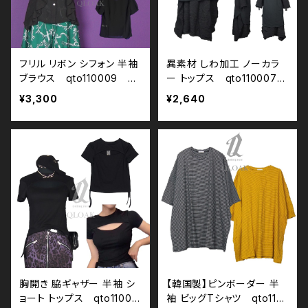
フリル リボン シフォン 半袖
異素材 しわ加工 ノーカラ
ブラウス qto110009 モ
ー トップス qto110007
ノトーン ブラックコーデ 黒
大きいサイズ ユニセックス
¥3,300
¥2,640
コーデ モード 系 ゴス ゴシ
ビッグシルエット モノトーン
ック ゴスロリ パンク ロック
ブラックコーデ 黒コーデ モ
Ｖ 系 地雷 原宿 個性的 dr
ード 系 ゴス ゴシック ゴス
ughoney ドラッグハニー d
ロリ パンク ロック Ｖ 系 原
rug honey
宿 個性的 drughoney ド
ラッグハニー drug honey
胸開き 脇ギャザー 半袖 シ
【韓国製】ピンボーダー 半
ョート トップス qto11006
袖 ビッグTシャツ qto110