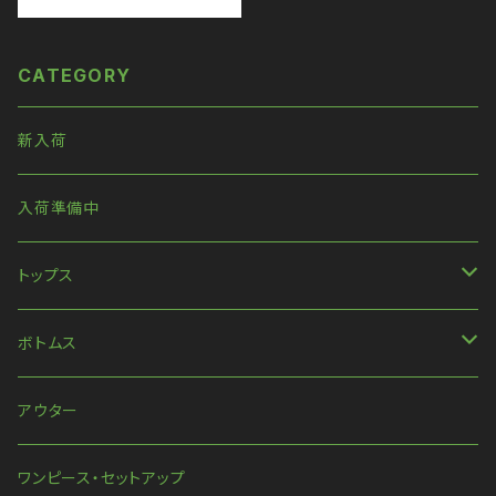
CATEGORY
新入荷
入荷準備中
トップス
長袖
ボトムス
ハンパ丈袖
パンツ
アウター
半袖
スカート
ワンピース・セットアップ