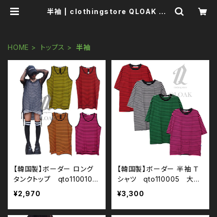
半袖 | clothingstore QLOAK -ク
ローク-
HOME
トップス
半袖
【韓国製】ボーダー ロング
【韓国製】ボーダー 半袖 Ｔ
タンクトップ qto110010
シャツ qto110005 大き
大きいサイズ ユニセックス
いサイズ ユニセックス ビッ
¥2,970
¥3,300
ビッグシルエット オーバー
グシルエット オーバーサイ
サイズ ドロップショルダー
ズ ドロップショルダー パン