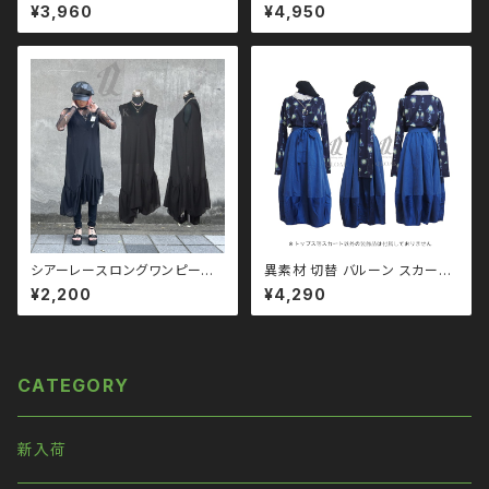
トップス ユニセックス ビッグシル
ピース qse110006 モノト
¥3,960
¥4,950
エット オーバーサイズ ロングア
ーン ブラックコーデ 黒コーデ モ
ーム ドロップショルダー モノト
ード 系 ゴス ゴシック ゴスロリ
ーン ブラックコーデ 黒コーデ モ
パンク ロック Ｖ 系 原宿 個性的
ード 系 ゴス ゴシック ゴスロリ
drughoney ドラッグハニー dr
パンク ロック Ｖ 系 韓国ファッシ
ug honey
ョン ストリート系 原宿 個性的 q
to110028
シアーレースロングワンピース
異素材 切替 バルーン スカート
qse110012 黒コーデ モード
３color qbo110020 ゴス
¥2,200
¥4,290
merlot メルロー ユニセックス
ゴシック ゴスロリ パンク ロック
パンク ロック Ｖ 系 韓国ファッシ
Ｖ 系 韓国ファッション ストリー
ョン 原宿 個性的
ト系 原宿 個性的
CATEGORY
新入荷