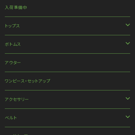
入荷準備中
トップス
長袖
ボトムス
ハンパ丈袖
パンツ
アウター
半袖
スカート
ワンピース・セットアップ
ほか
アクセサリー
ネックレス
ベルト