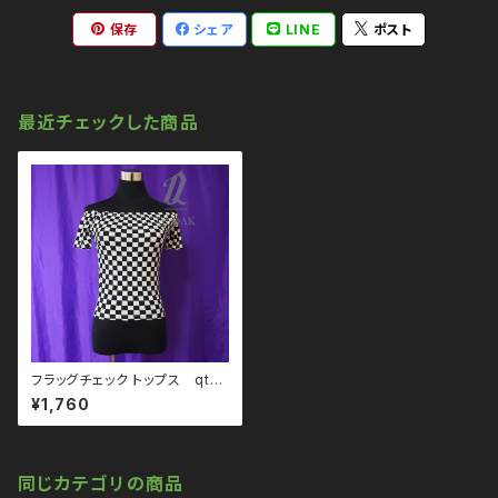
保存
シェア
LINE
ポスト
最近チェックした商品
フラッグチェック トップス qto1
10003
¥1,760
同じカテゴリの商品