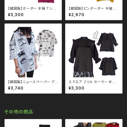
【韓国製】ボーダー 半袖 Ｔシャ
【韓国製】ピンボーダー 半袖 ビ
ツ qto110005 大きいサイズ
ッグTシャツ qto110012 大
¥3,300
¥2,970
ユニセックス ビッグシルエット
きいサイズ ユニセックス ビッグ
オーバーサイズ ドロップショル
シルエット オーバーサイズ ロン
ダー パンク ロック Ｖ 系 韓国フ
グアーム ドロップショルダー 韓
ァッション ストリート系 原宿 韓
国ファッション ストリート系
国ブランド ninenuts ナインナ
ッツ
【韓国製】ニュースペーパー プリ
スクエア フリル セーラー 半袖
ント 半袖 シャツ qto110011
ブラウス qto110005 モノト
¥3,740
¥3,300
大きいサイズ ユニセックス ビッ
ーン ブラックコーデ 黒コーデ モ
グシルエット オーバーサイズ ロ
ード 系 ゴス ゴシック ゴスロリ
ングアーム ドロップショルダー
パンク ロック Ｖ 系 地雷 原宿
モノトーン ブラックコーデ 黒コ
個性的
ーデ モード 系 韓国ファッション
その他の商品
ストリート系 原宿 韓国ブランド
ninenuts ナインナッツ