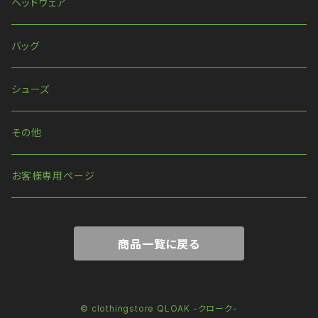
ピアス・イヤリング
ベルト
ヘッドウェア
リング
ハーネス
バッグ
ウォレットチェーン
シューズ
その他
お客様専用ページ
商品一覧に戻る
© clothingstore QLOAK -クローク-