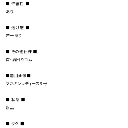
■ 伸縮性 ■
あり
■ 透け感 ■
若干あり
■ その他仕様 ■
首・肩回りゴム
■着用画像■
マネキンレディース９号
■ 状態 ■
新品
■ タグ ■