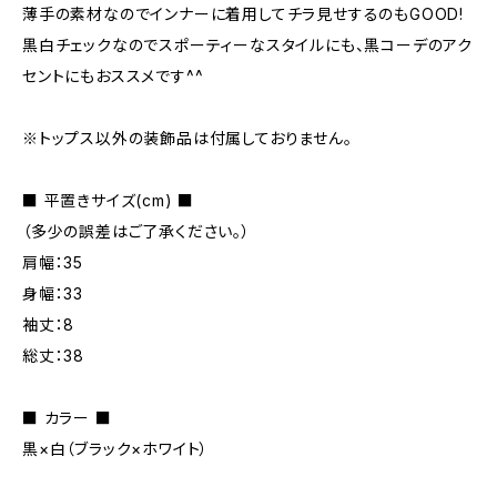
薄手の素材なのでインナーに着用してチラ見せするのもGOOD!
黒白チェックなのでスポーティーなスタイルにも、黒コーデのアク
セントにもおススメです^^
※トップス以外の装飾品は付属しておりません。
■ 平置きサイズ(cm) ■
（多少の誤差はご了承ください。）
肩幅：35
身幅：33
袖丈：8
総丈：38
■ カラー ■
黒×白（ブラック×ホワイト）