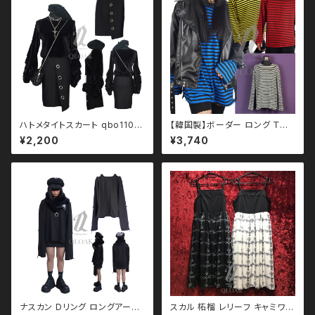
ハトメタイトスカート qbo1100
【韓国製】ボーダー ロング Ｔシ
09 モノトーン ブラックコーデ
ャツ qto110025 大きいサイズ
¥2,200
¥3,740
黒コーデ モード 系 ゴス ゴシッ
ユニセックス ビッグシルエット
ク ゴスロリ パンク ロック Ｖ 系
オーバーサイズ ドロップショル
韓国ファッション ストリート系
ダー パンク ロック Ｖ 系 韓国フ
原宿 個性的
ァッション ストリート系 原宿 韓
国ブランド ninenuts ナインナ
ッツ
ナスカン Dリング ロングアーム
スカル 柘榴 レリーフ キャミワン