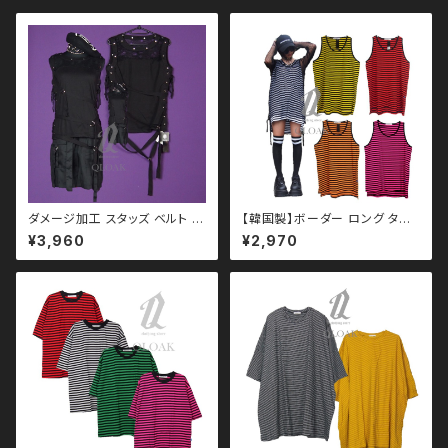
ダメージ加工 スタッズ ベルト レ
【韓国製】ボーダー ロング タン
ースアップ タンクトップ qto11
クトップ qto110010 大きい
¥3,960
¥2,970
0008 モノトーン ブラックコー
サイズ ユニセックス ビッグシル
デ 黒コーデ モード 系 ゴス ゴシ
エット オーバーサイズ ドロップ
ック ゴスロリ パンク ロック Ｖ
ショルダー パンク ロック Ｖ 系
系 韓国ファッション ストリート
韓国ファッション ストリート系
系 原宿 個性的 drughoney ド
原宿 韓国ブランド ninenuts ナ
ラッグハニー drug honey
インナッツ