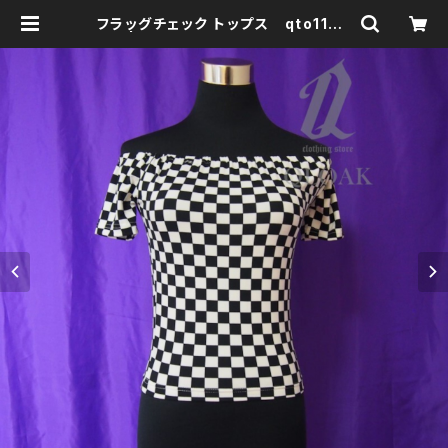
フラッグチェック トップス qto1100
03 | clothingstore QLOAK -ク
ローク-