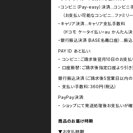
・コンビニ（Pay-easy）決済…コンビニ
（お支払い可能なコンビニ...ファミリー
・キャリア決済…キャリア支払手数料
（ドコモ ケータイ払い・au かんたん決
・銀行振込決済（BASE名義口座）…振
PAY ID あと払い:
・ コンビニ：ご請求後翌月10日のお支払
・ 口座振替：ご請求後指定口座より引き
銀行振込決済（ご請求後5営業日以内の
・ 支払い手数料：360円（税込）
PayPay決済:
・ ショップにて発送処理後お支払いが確
商品のお届け時期
▼お支払時期