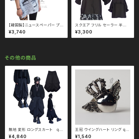
【韓国製】ニュースペーパー プリ
スクエア フリル セーラー 半袖
ント 半袖 シャツ qto110011
ブラウス qto110005 モノト
¥3,740
¥3,300
大きいサイズ ユニセックス ビッ
ーン ブラックコーデ 黒コーデ モ
グシルエット オーバーサイズ ロ
ード 系 ゴス ゴシック ゴスロリ
ングアーム ドロップショルダー
パンク ロック Ｖ 系 地雷 原宿
モノトーン ブラックコーデ 黒コ
個性的
ーデ モード 系 韓国ファッション
その他の商品
ストリート系 原宿 韓国ブランド
ninenuts ナインナッツ
無地 変形 ロングスカート qb
王冠 ウイングハート リング qa
o110013 モノトーン ブラック
c110071 エンジェルハート 天
¥4,840
¥1,540
コーデ 黒コーデ モード 系 ゴス
使 韓国製 韓国アクセサリー