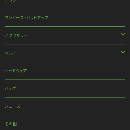
半袖
スカート
ワンピース・セットアップ
ほか
アクセサリー
ネックレス
ベルト
ピアス・イヤリング
ベルト
ヘッドウェア
リング
ハーネス
バッグ
ウォレットチェーン
シューズ
その他