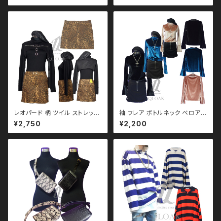
ゴシック ゴスロリ パンク ロック
モノトーン ブラックコーデ 黒コ
Ｖ 系 韓国ファッション ストリー
ーデ モード 系 ゴス ゴシック ゴ
ト系 原宿 個性的
スロリ パンク ロック Ｖ 系 韓国
ファッション ストリート系 原宿
個性的
レオパード 柄 ツイル ストレッチ
袖 フレア ボトルネック ベロア
ミニ スカート qbo110019 ヒ
トップス 3color モノトーン ブ
¥2,750
¥2,200
ョウ 豹 パンク ロック Ｖ 系 韓
ラックコーデ 黒コーデ モード 系
国ファッション ストリート系 原
ゴス ゴシック ゴスロリ パンク
宿 個性的
ロック Ｖ 系 韓国ファッション ス
トリート系 原宿 個性的 qto110
032