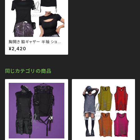
胸開き 脇ギャザー 半袖 ショー
ト トップス qto110065 モノ
¥2,420
トーン ブラックコーデ 黒コーデ
モード 系 ゴス ゴシック ゴスロ
リ パンク ロック Ｖ 系 韓国ファ
ッション ストリート系 原宿 個性
的
同じカテゴリの商品