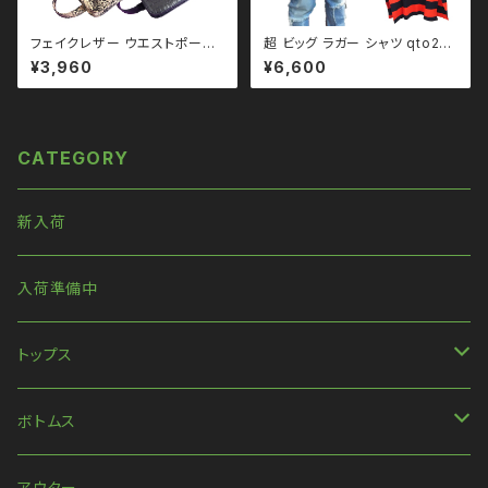
フェイクレザー ウエストポーチ
超 ビッグ ラガー シャツ qto210
バッグ パイソン クロコダイル q
001 大きいサイズ ユニセック
¥3,960
¥6,600
ba210001 ユニセックス モノ
ス ビッグシルエット オーバーサ
トーン ブラックコーデ 黒コーデ
イズ ドロップショルダー パンク
モード 系 ゴス ゴシック ゴスロ
ロック Ｖ 系 韓国ファッション ス
リ パンク ロック Ｖ 系 韓国ファ
トリート系 原宿 韓国ブランド
ッション ストリート系 原宿
CATEGORY
新入荷
入荷準備中
トップス
長袖
ボトムス
ハンパ丈袖
パンツ
アウター