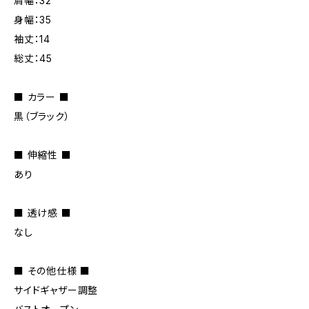
肩幅：32
身幅：35
袖丈：14
総丈：45
■ カラー ■
黒（ブラック）
■ 伸縮性 ■
あり
■ 透け感 ■
なし
■ その他仕様 ■
サイドギャザー調整