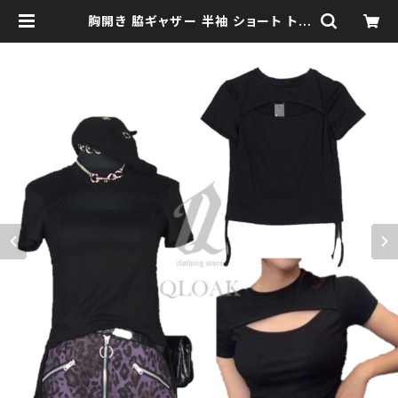
胸開き 脇ギャザー 半袖 ショート トッ
プス qto110065 モノトーン ブラ
ックコーデ 黒コーデ モード 系 ゴス
ゴシック ゴスロリ パンク ロック Ｖ 系
韓国ファッション ストリート系 原宿
個性的 | clothingstore QLOAK -
クローク-