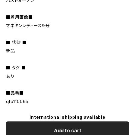
バストオープン
■着用画像■
マネキンレディース９号
■ 状態 ■
新品
■ タグ ■
あり
■品番■
qto110065
International shipping available
Add to cart