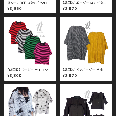
ダメージ加工 スタッズ ベルト レ
【韓国製】ボーダー ロング タン
ースアップ タンクトップ qto11
クトップ qto110010 大きい
¥3,960
¥2,970
0008 モノトーン ブラックコー
サイズ ユニセックス ビッグシル
デ 黒コーデ モード 系 ゴス ゴシ
エット オーバーサイズ ドロップ
ック ゴスロリ パンク ロック Ｖ
ショルダー パンク ロック Ｖ 系
系 韓国ファッション ストリート
韓国ファッション ストリート系
系 原宿 個性的 drughoney ド
原宿 韓国ブランド ninenuts ナ
ラッグハニー drug honey
インナッツ
【韓国製】ボーダー 半袖 Ｔシャ
【韓国製】ピンボーダー 半袖 ビ
ツ qto110005 大きいサイズ
ッグTシャツ qto110012 大
¥3,300
¥2,970
ユニセックス ビッグシルエット
きいサイズ ユニセックス ビッグ
オーバーサイズ ドロップショル
シルエット オーバーサイズ ロン
ダー パンク ロック Ｖ 系 韓国フ
グアーム ドロップショルダー 韓
ァッション ストリート系 原宿 韓
国ファッション ストリート系
国ブランド ninenuts ナインナ
ッツ