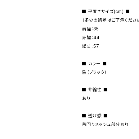
■ 平置きサイズ(cm) ■
（多少の誤差はご了承ください
肩幅：35
身幅：44
総丈：57
■ カラー ■
黒（ブラック）
■ 伸縮性 ■
あり
■ 透け感 ■
首回りメッシュ部分あり