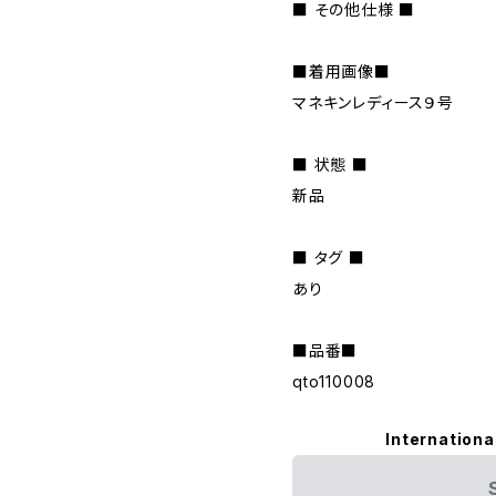
■ その他仕様 ■
■着用画像■
マネキンレディース９号
■ 状態 ■
新品
■ タグ ■
あり
■品番■
qto110008
Internationa