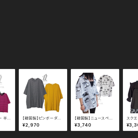
ー 半袖
【韓国製】ピンボーダー
【韓国製】ニュースペー
スクエ
0005
半袖 ビッグTシャツ q
パー プリント 半袖 シャ
ー 半
¥2,970
¥3,740
¥3,3
ユニセ
to110012 大きいサイ
ツ qto110011 大き
1100
エット
ズ ユニセックス ビッグ
いサイズ ユニセックス
ラック
ドロッ
シルエット オーバーサイ
ビッグシルエット オーバ
モード