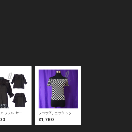
ア フリル セーラ
フラッグチェック トップ
袖 ブラウス qto
ス qto110003
00
¥1,760
05 モノトーン ブ
コーデ 黒コーデ
 系 ゴス ゴシック