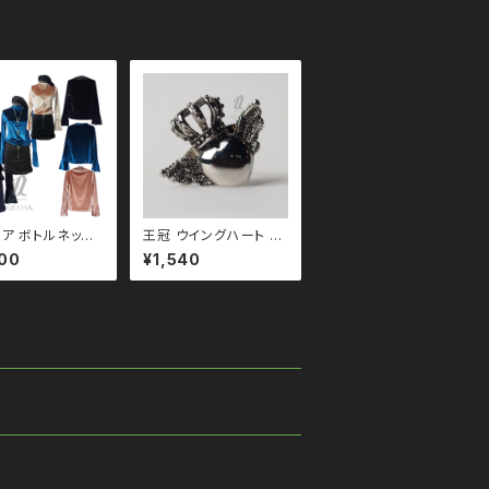
リ パンク ロック
 地雷 原宿 個性的
レア ボトルネック
王冠 ウイングハート リ
プス 3color
ング qac110071 エ
00
¥1,540
ーン ブラックコ
ンジェルハート 天使
黒コーデ モード
韓国製 韓国アクセサリ
ス ゴシック ゴスロ
ー モノトーン ブラックコ
ク ロック Ｖ 系
ーデ 黒コーデ モード
ァッション ストリ
系 ゴス ゴシック ゴスロ
個性的 qt
リ パンク ロック Ｖ 系
032
韓国ファッション ストリ
ート系 原宿 個性的