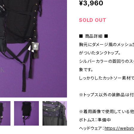
¥3,960
SOLD OUT
■ 商品詳細 ■
胸元にダメージ風のメッシュ
がついたタンクトップ。
シルバーカラーの首回りのス
象です。
しっかりしたカットソー素材
※トップス以外の装飾品は付
※着用画像で使用している他
ボトムス：準備中
ヘッドウェア：
https://webst