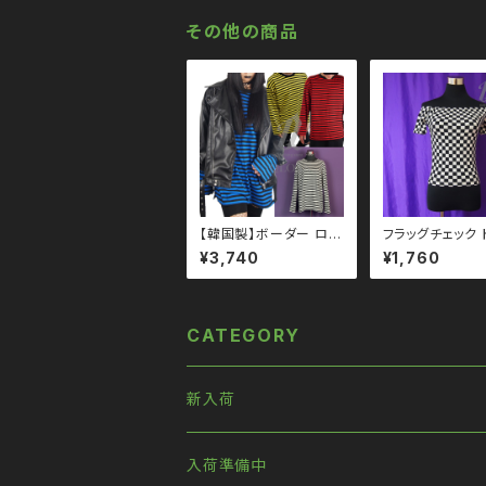
ロップショルダー パンク
プショルダー パンク ロ
ロック Ｖ 系 韓国ファッ
ック Ｖ 系 韓国
その他の商品
ション ストリート系 原
ョン ストリート系
宿 韓国ブランド ninen
韓国ブランド nin
uts ナインナッツ
ナインナッツ
【韓国製】ボーダー ロン
フラッグチェック 
グ Ｔシャツ qto11002
ス qto110003
¥3,740
¥1,760
5 大きいサイズ ユニセッ
クス ビッグシルエット オ
ーバーサイズ ドロップ
ショルダー パンク ロッ
ク Ｖ 系 韓国ファッショ
CATEGORY
ン ストリート系 原宿 韓
国ブランド ninenuts
ナインナッツ
新入荷
入荷準備中