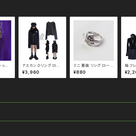
ズ ロングアーム ドロッ
ーサイズ ロングアーム
ゴスロ
ファッシ
プショルダー 韓国ファッ
ドロップショルダー モノ
Ｖ 系
 原宿
ション ストリート系
トーン ブラックコーデ
enuts
黒コーデ モード 系 韓
国ファッション ストリー
ト系 原宿 韓国ブランド
ninenuts ナインナッツ
トップ
ナスカン Dリング ロン
ミニ 薔薇 リング ローズ
袖 フ
グアーム トップス ユニ
リング qac110047
ベロア トッ
¥3,960
¥880
¥2,2
セックス ビッグシルエッ
韓国製 韓国アクセサリ
モノト
ト オーバーサイズ ロン
ー モノトーン ブラックコ
ーデ 
グアーム ドロップショル
ーデ 黒コーデ モード
系 ゴ
ダー モノトーン ブラック
系 ゴス ゴシック ゴスロ
リ パン
コーデ 黒コーデ モード
リ パンク ロック Ｖ 系
韓国フ
系 ゴス ゴシック ゴスロ
韓国ファッション ストリ
ート系 原宿 
リ パンク ロック Ｖ 系
ート系 原宿 個性的
o110
韓国ファッション ストリ
ート系 原宿 個性的 qt
o110028