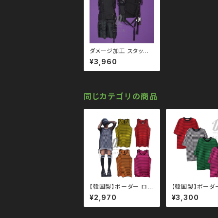
ダメージ加工 スタッズ
ベルト レースアップ タ
¥3,960
ンクトップ qto11000
8 モノトーン ブラック
コーデ 黒コーデ モード
系 ゴス ゴシック ゴスロ
リ パンク ロック Ｖ 系
同じカテゴリの商品
韓国ファッション ストリ
ート系 原宿 個性的 dru
ghoney ドラッグハニ
ー drug honey
【韓国製】ボーダー ロン
【韓国製】ボーダ
グ タンクトップ qto11
Ｔシャツ qto11
¥2,970
¥3,300
0010 大きいサイズ ユ
大きいサイズ 
ニセックス ビッグシルエ
ックス ビッグシル
ット オーバーサイズ ド
オーバーサイズ 