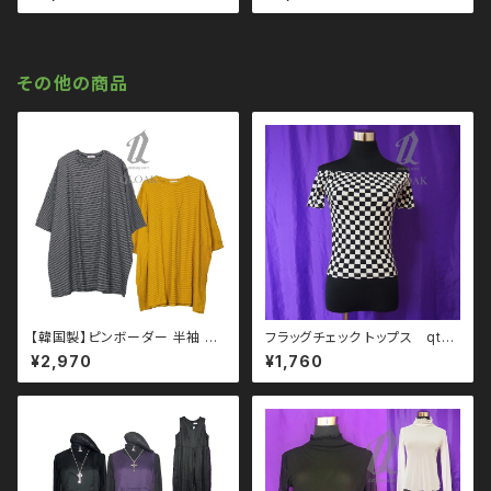
ード ガーリー 韓国ファッション
ス ブラックコーデ 黒コーデ モー
シフォン
ド 系 ゴス ゴシック パンク ロッ
ク Ｖ 系 原宿 個性的 drughon
ey ドラッグハニー drug hone
y
その他の商品
【韓国製】ピンボーダー 半袖 ビ
フラッグチェック トップス qto1
ッグTシャツ qto110012 大
10003
¥2,970
¥1,760
きいサイズ ユニセックス ビッグ
シルエット オーバーサイズ ロン
グアーム ドロップショルダー 韓
国ファッション ストリート系