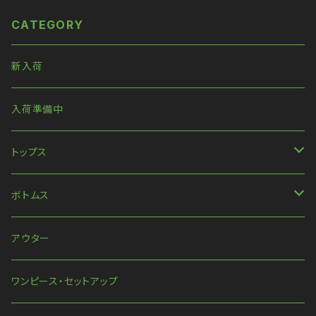
トリート系 原宿 個性的 drugh
ロック Ｖ 系 韓国ファッション ス
oney ドラッグハニー drug ho
トリート系 原宿 個性的 drugh
CATEGORY
ney
oney ドラッグハニー drug ho
ney
新入荷
入荷準備中
トップス
長袖
ボトムス
ハンパ丈袖
パンツ
アウター
半袖
スカート
ワンピース・セットアップ