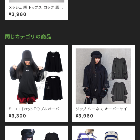
メッシュ 網 トップス ロック 原宿
韓国 qto210004 大きいサイ
¥3,960
ズ ユニセックス ビッグシルエッ
ト オーバーサイズ ロングアーム
ドロップショルダー モノトーン
ブラックコーデ 黒コーデ モード
系 ゴス パンク ロック Ｖ 系 韓
同じカテゴリの商品
国ファッション ストリート系 原
宿 個性的
ミニロゴカットT◇プルオーバー
ジップ ハーネス オーバーサイズ
qto210002 大きいサイズ ユニ
スウェット qto110095 大きいサ
¥3,300
¥3,960
セックス ビッグシルエット オー
イズ ユニセックス ビッグシルエ
バーサイズ ロングアーム ドロッ
ット オーバーサイズ ロングアー
プショルダー モノトーン ブラック
ム ドロップショルダー モノトー
コーデ 黒コーデ モード 系 ゴス
ン ブラックコーデ 黒コーデ モー
ゴシック ゴスロリ パンク ロック
ド 系 ゴス ゴシック ゴスロリ パ