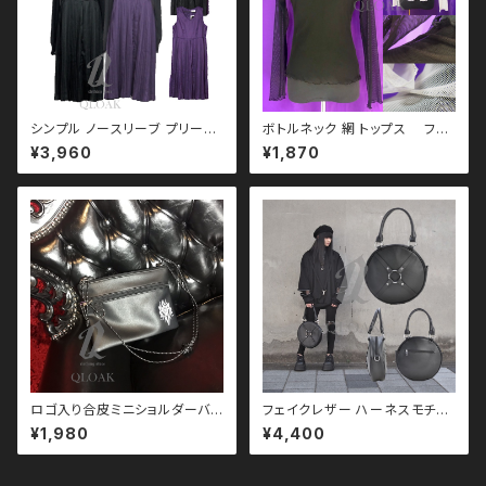
シンプル ノースリーブ プリーツ
ボトルネック 網 トップス フィ
ワンピース qse110009 モノ
ッシュネット 2color モノトー
¥3,960
¥1,870
トーン ブラックコーデ 黒コーデ
ン ブラックコーデ 黒コーデ モー
モード 系 ゴス ゴシック ゴスロ
ド 系 ゴス ゴシック ゴスロリ パ
リ パンク ロック Ｖ 系 原宿 個
ンク ロック Ｖ 系 韓国ファッショ
性的 drughoney ドラッグハニ
ン ストリート系 原宿 qto11001
ー drug honey
3
ロゴ入り合皮ミニショルダーバッ
フェイクレザー ハーネスモチー
グ qba110017 モノトーン ブラ
フ ２WAYバッグ qba110016
¥1,980
¥4,400
ックコーデ 黒コーデ モード 系
ショルダーバッグ モノトーン ブラ
ゴス ゴシック ゴスロリ パンク
ックコーデ 黒コーデ モード 系
ロック Ｖ 系 韓国ファッション ス
ゴス ゴシック ゴスロリ パンク