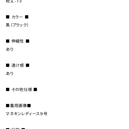
総丈：73
■ カラー ■
黒（ブラック）
■ 伸縮性 ■
あり
■ 透け感 ■
あり
■ その他仕様 ■
■着用画像■
マネキンレディース９号