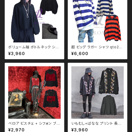
Ｖ 系 韓国ファッション ストリー
ンク ロック Ｖ 系 韓国ファッショ
ト系 原宿 個性的
ン ストリート系 原宿 個性的
ボリューム袖 ボトルネック シン
超 ビッグ ラガー シャツ qto210
プル ニット バルーン モノトー
001 大きいサイズ ユニセック
¥3,960
¥6,600
ン ブラックコーデ 黒コーデ モー
ス ビッグシルエット オーバーサ
ド 系 ゴス ゴシック ゴスロリ パ
イズ ドロップショルダー パンク
ンク ロック Ｖ 系 韓国ファッショ
ロック Ｖ 系 韓国ファッション ス
ン ストリート系 原宿 qto11002
トリート系 原宿 韓国ブランド
2
ベロア ビスチェ + シフォン ブラ
いもむし+ばなな プリント 長袖
ウス トップス qto110076 モ
シャツ qto110092 ユニセック
¥2,970
¥3,960