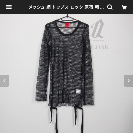
メッシュ 網 トップス ロック 原宿 韓国
qto210004 大きいサイズ ユニセ
ックス ビッグシルエット オーバーサイ
ズ ロングアーム ドロップショルダー
モノトーン ブラックコーデ 黒コーデ
モード 系 ゴス パンク ロック Ｖ 系 韓
国ファッション ストリート系 原宿 個
性的 | clothingstore QLOAK -ク
ローク-