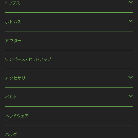
トップス
長袖
ボトムス
ハンパ丈袖
パンツ
アウター
半袖
スカート
ワンピース・セットアップ
ほか
アクセサリー
ネックレス
ベルト
ピアス・イヤリング
ベルト
ヘッドウェア
リング
ハーネス
バッグ