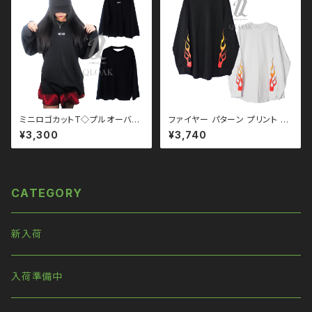
原宿 韓国ブランド ninenuts ナ
インナッツ
ミニロゴカットT◇プルオーバー
ファイヤー パターン プリント ロ
qto210002 大きいサイズ ユニ
ンT メンズサイズ ユニセック
¥3,300
¥3,740
セックス ビッグシルエット オー
ス ビッグシルエット オーバーサ
バーサイズ ロングアーム ドロッ
イズ ロングアーム ドロップショ
プショルダー モノトーン ブラック
ルダー 韓国ファッション ストリ
コーデ 黒コーデ モード 系 ゴス
ート系 原宿 qto110026
ゴシック ゴスロリ パンク ロック
CATEGORY
Ｖ 系 韓国ファッション ストリー
ト系 原宿 個性的
新入荷
入荷準備中