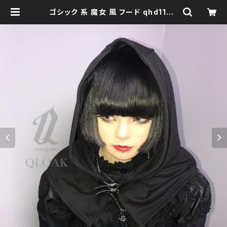
ゴシック 系 魔女 風 フード qhd1100
10 モノトーン ブラックコーデ 黒コ
ーデ モード 系 ゴス ゴシック ゴスロ
リ パンク ロック Ｖ 系 原宿 個性的 d
rughoney ドラッグハニー drug ho
ney | clothingstore QLOAK -ク
ローク-