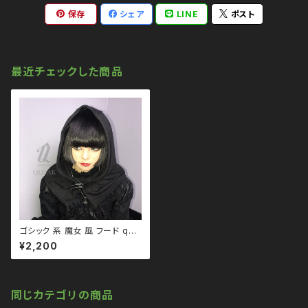
保存
シェア
LINE
ポスト
最近チェックした商品
ゴシック 系 魔女 風 フード qhd
110010 モノトーン ブラックコ
¥2,200
ーデ 黒コーデ モード 系 ゴス ゴ
シック ゴスロリ パンク ロック Ｖ
系 原宿 個性的 drughoney ド
ラッグハニー drug honey
同じカテゴリの商品