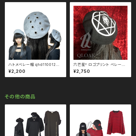
ハトメベレー帽 qhd110012
六芒星† ロゴプリント ベレー帽
モノトーン ブラックコーデ 黒コ
qhd110018 モノトーン ブラッ
¥2,200
¥2,750
ーデ モード 系 ゴス ゴシック ゴ
クコーデ 黒コーデ モード 系 ゴ
スロリ パンク ロック Ｖ 系 韓国
ス ゴシック ゴスロリ パンク ロッ
ファッション ストリート系 原宿
ク Ｖ 系 韓国ファッション ストリ
個性的
ート系 原宿 個性的 drughone
y ドラッグハニー drug honey
その他の商品