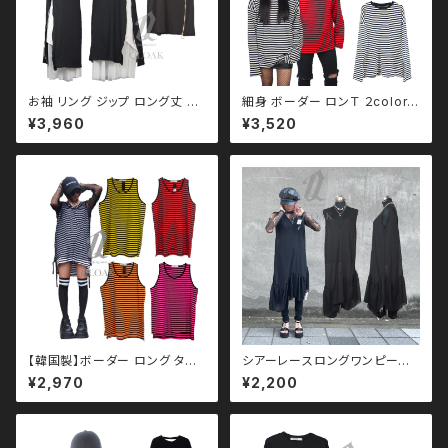
お袖 リング ジップ ロング丈 Ｔ
細身 ボーダー ロンＴ ２color
シャツ ワンピース qto110016
韓国ファッション ストリート系
¥3,960
¥3,520
黒コーデ モード ユニセックス パ
原宿 qto110002
ンク ロック Ｖ 系 原宿 個性的 d
rughoney ドラッグハニー dru
g honey
【韓国製】ボーダー ロング タン
シアーレースロングワンピース
クトップ qto110010 大きい
qse110012 黒コーデ モード
¥2,970
¥2,200
サイズ ユニセックス ビッグシル
merlot メルロー ユニセックス
エット オーバーサイズ ドロップ
パンク ロック Ｖ 系 韓国ファッシ
ショルダー パンク ロック Ｖ 系
ョン 原宿 個性的
韓国ファッション ストリート系