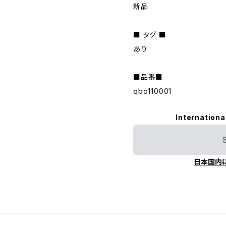
新品
■ タグ ■
あり
■品番■
qbo110001
Internationa
日本国内