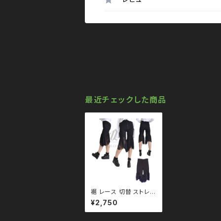
最近チェックした商品
裾 レース 切替 ストレッ
チ パンツ qbo110001
¥2,750
モノトーン ブラックコ
ーデ 黒コーデ モード