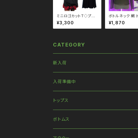
ミニロゴカットT◇プル
ボトルネック 網 
オーバー qto210002
フィッシュネット 
¥3,300
¥1,870
大きいサイズ ユニセック
or モノトーン 
ス ビッグシルエット オ
コーデ 黒コーデ
ーバーサイズ ロングア
系 ゴス ゴシック
ーム ドロップショルダー
リ パンク ロック 
モノトーン ブラックコー
韓国ファッション 
CATEGORY
デ 黒コーデ モード 系
ート系 原宿 qto1
ゴス ゴシック ゴスロリ
3
パンク ロック Ｖ 系 韓
国ファッション ストリー
新入荷
ト系 原宿 個性的
入荷準備中
トップス
長袖
ボトムス
ハンパ丈袖
パンツ
アウター