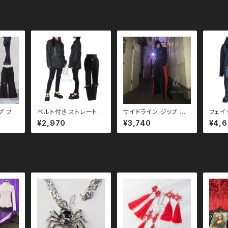
プ フレ
ベルト付き ストレート
サイドライン ジップ パ
フェイ
0037
パンツ レギンス レギパ
ンツ ３color qbo11
レース
¥2,970
¥3,740
¥4,
ンツ
ン qbo110043 モノ
0004 ユニセックス
げ レギパン
トーン ブラックコーデ
韓国ファッション ストリ
12 
黒コーデ モード 系 ゴス
ート系 原宿
コーデ
ゴシック パンク ロック
系 ゴ
Ｖ 系 韓国ファッション
リ パン
ストリート系 原宿 個性
韓国フ
的
ート系