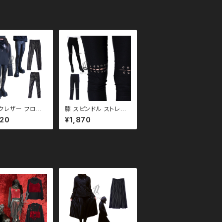
クレザー フロント
膝 スピンドル ストレッ
アップ 編み上
チ レギンス ２size q
620
¥1,870
 qbo1100
bo110014 モノトーン
モノトーン ブラック
ブラックコーデ 黒コー
 黒コーデ モード
デ モード 系 ゴス ゴシッ
ス ゴシック ゴスロ
ク ゴスロリ パンク ロッ
ク ロック Ｖ 系
ク Ｖ 系 韓国ファッショ
ァッション ストリ
ン ストリート系 原宿 個
 原宿 個性的
性的