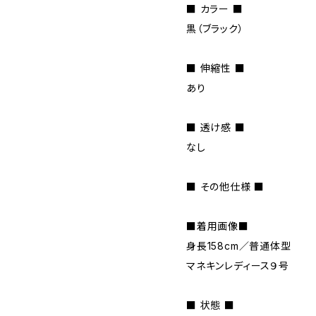
■ カラー ■
黒（ブラック）
■ 伸縮性 ■
あり
■ 透け感 ■
なし
■ その他仕様 ■
■着用画像■
身長158cm／普通体型
マネキンレディース９号
■ 状態 ■