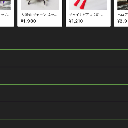
トップス
大蜘蛛 チェーン ネック
チャイナピアス （喜・福・
ベロア
2col
レス qac110037 ビ
中華結び） qac210001
ォン 
¥1,980
¥1,210
¥2,9
ブラック
ッグ スパイダー ゴス ゴ
-p フリンジ
qto1
 モード
シック ゴスロリ パンク
ガーリ
 ゴスロ
ロック Ｖ 系 韓国ファッ
ン シ
Ｖ 系
ション ストリート系 原
ストリ
宿 個性的
1001