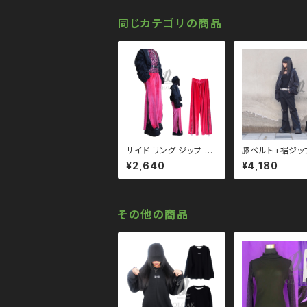
系 ゴス ゴシック ゴスロ
リ パンク ロック Ｖ 系
原宿 個性的 drughon
同じカテゴリの商品
ey ドラッグハニー dru
g honey
サイド リング ジップ ベ
膝ベルト+裾ジッ
ロア ワイド パンツ qbo
ア パンツ qbo11
¥2,640
¥4,180
110008 ユニセックス
-bk ワイドパ
パンク ロック Ｖ 系 韓
国ファッション ストリー
ト系 原宿 個性的 drug
honey ドラッグハニー
その他の商品
drug honey