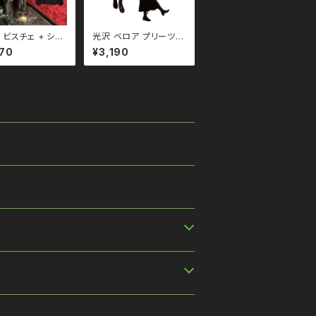
 ビスチェ + シフ
光沢 ベロア プリーツ
ブラウス トップス
スカート qbo110010
70
¥3,190
10076 モード
ー 韓国ファッショ
フォン