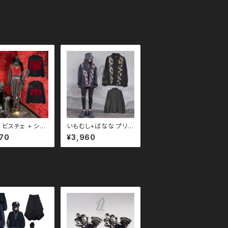
 ビスチェ + シフ
いもむし+ばなな プリン
ブラウス トップス
ト 長袖 シャツ qto110
70
¥3,960
10076 モード
092 ユニセックス ブ
ー 韓国ファッショ
ラックコーデ 黒コーデ
フォン
モード 系 ゴス ゴシック
パンク ロック Ｖ 系 原
宿 個性的 drughoney
ドラッグハニー drug h
oney