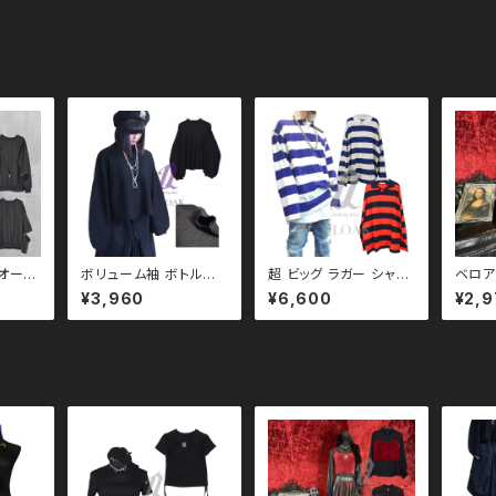
 オーバ
ボリューム袖 ボトルネッ
超 ビッグ ラガー シャツ
ベロア
 qto
ク シンプル ニット バ
qto210001 大きいサ
ォン 
¥3,960
¥6,600
¥2,9
サイズ
ルーン モノトーン ブラ
イズ ユニセックス ビッ
qto1
ッグシル
ックコーデ 黒コーデ モ
グシルエット オーバーサ
ガーリ
サイズ
ード 系 ゴス ゴシック ゴ
イズ ドロップショルダー
ン シ
ロップ
スロリ パンク ロック Ｖ
パンク ロック Ｖ 系 韓
トーン
系 韓国ファッション スト
国ファッション ストリー
黒コー
リート系 原宿 qto1100
ト系 原宿 韓国ブランド
 ゴシッ
22
ク ロッ
ァッショ
原宿 個