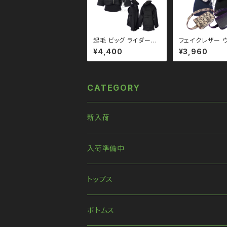
起毛 ビッグ ライダース
フェイクレザー 
ジャケット qou11000
ポーチ バッグ パ
¥4,400
¥3,960
2 大きいサイズ ユニセ
クロコダイル qba
ックス ビッグシルエット
01 ユニセックス
オーバーサイズ ドロッ
ーン ブラックコー
プショルダー モノトーン
コーデ モード 系
ブラックコーデ 黒コー
ゴシック ゴスロリ
CATEGORY
デ モード 系 ゴス ゴシッ
ク ロック Ｖ 系 
ク パンク ロック 韓国フ
ッション ストリー
ァッション ストリート系
宿
原宿 個性的
新入荷
入荷準備中
トップス
長袖
ボトムス