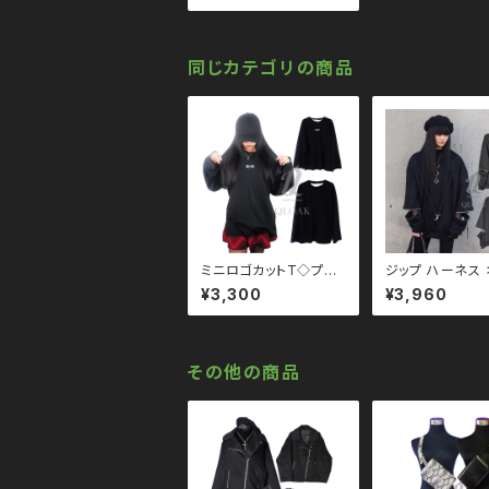
ックコーデ 黒コーデ モ
ード 系 ゴス ゴシック パ
ンク ロック Ｖ 系 韓国
ファッション ストリート
同じカテゴリの商品
系 原宿 個性的 drugh
oney ドラッグハニー d
rug honey
ミニロゴカットT◇プル
ジップ ハーネス
オーバー qto210002
ーサイズ スウェット
¥3,300
¥3,960
大きいサイズ ユニセック
110095 大きい
ス ビッグシルエット オ
ユニセックス ビ
ーバーサイズ ロングア
エット オーバー
ーム ドロップショルダー
ロングアーム ド
モノトーン ブラックコー
ショルダー モノ
その他の商品
デ 黒コーデ モード 系
ブラックコーデ 
ゴス ゴシック ゴスロリ
デ モード 系 ゴス
パンク ロック Ｖ 系 韓
ク ゴスロリ パン
国ファッション ストリー
ク Ｖ 系 韓国フ
ト系 原宿 個性的
ン ストリート系 
性的