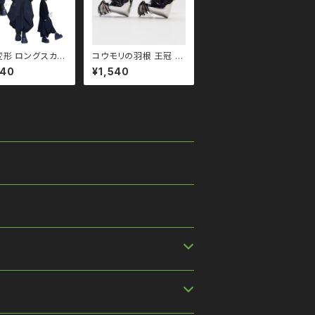
変形 ロングスカー
コウモリの羽根 王冠 ウ
o110013 モノ
イングハート リング qa
840
¥1,540
 ブラックコーデ
c110072 韓国製 エ
デ モード 系 ゴス
ンジェルハート 韓国ア
ク ゴスロリ パン
クセサリー モノトーン
ック Ｖ 系 韓国ファ
ブラックコーデ 黒コー
ン ストリート系 原
デ モード 系 ゴス ゴシッ
性的
ク ゴスロリ パンク ロッ
ク Ｖ 系 韓国ファッショ
ン ストリート系 原宿 個
性的