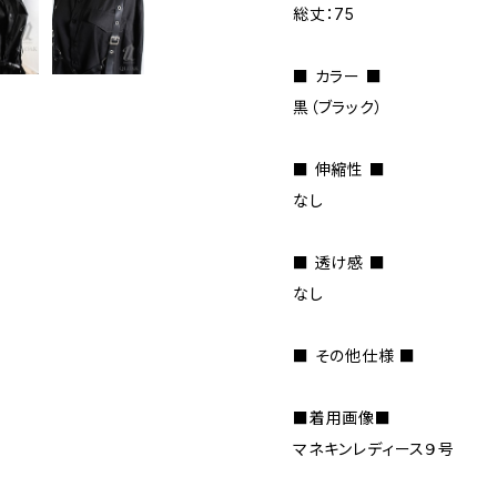
総丈：75
■ カラー ■
黒（ブラック）
■ 伸縮性 ■
なし
■ 透け感 ■
なし
■ その他仕様 ■
■着用画像■
マネキンレディース９号