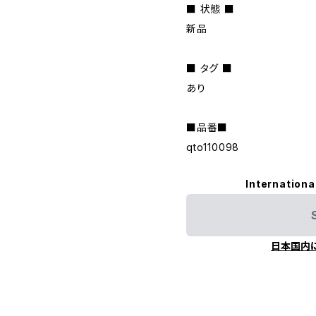
■ 状態 ■
新品
■ タグ ■
あり
■品番■
qto110098
Internationa
日本国内