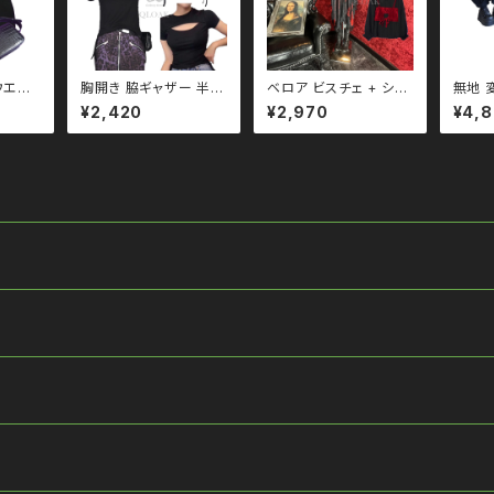
ウエスト
胸開き 脇ギャザー 半袖
ベロア ビスチェ + シフ
無地 
イソン
ショート トップス qto1
ォン ブラウス トップス
ト qb
¥2,420
¥2,970
¥4,
2100
10065 モノトーン ブ
qto110076 モード
トーン
 モノト
ラックコーデ 黒コーデ
ガーリー 韓国ファッショ
黒コー
デ 黒
モード 系 ゴス ゴシック
ン シフォン
ゴシッ
 ゴス
ゴスロリ パンク ロック
ク ロ
 パン
Ｖ 系 韓国ファッション
ッショ
韓国ファ
ストリート系 原宿 個性
宿 個
ト系 原
的