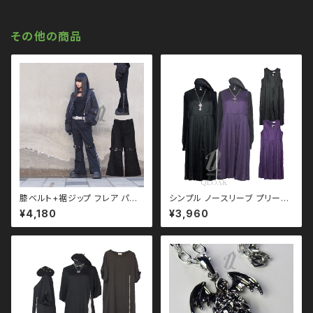
系 原宿 個性的 drughoney ド
ク ロック
ラッグハニー drug honey
その他の商品
膝ベルト+裾ジップ フレア パン
シンプル ノースリーブ プリーツ
ツ qbo110037-bk ワイドパ
ワンピース qse110009 モノ
¥4,180
¥3,960
ンツ
トーン ブラックコーデ 黒コーデ
モード 系 ゴス ゴシック ゴスロ
リ パンク ロック Ｖ 系 原宿 個
性的 drughoney ドラッグハニ
ー drug honey