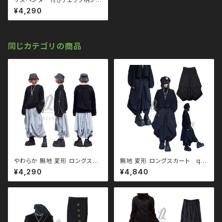
ーツスカート qbo110036 ゴ
¥4,290
ス パンク ロック Ｖ 系 韓国ファ
ッション ストリート系 原宿 個性
的 drughoney ドラッグハニー
drug honey
同じカテゴリの商品
やわらか 無地 変形 ロングスカ
無地 変形 ロングスカート qb
ート qbo110053 モノトーン
o110013 モノトーン ブラック
¥4,290
¥4,840
ブラックコーデ 黒コーデ モード
コーデ 黒コーデ モード 系 ゴス
系 ゴス ゴシック ゴスロリ パン
ゴシック ゴスロリ パンク ロック
ク ロック Ｖ 系 韓国ファッション
Ｖ 系 韓国ファッション ストリー
ストリート系 原宿 個性的 qb
ト系 原宿 個性的
o110013 モノトーン ブラック
コーデ 黒コーデ モード 系 ゴス
ゴシック ゴスロリ パンク ロック