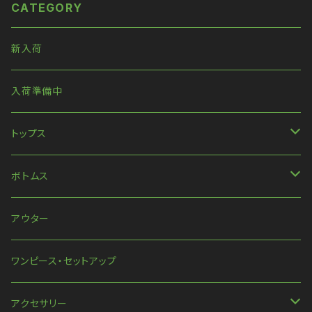
CATEGORY
コーデ 黒コーデ モード 系 ゴス
ゴシック ゴスロリ パンク ロック
Ｖ 系 韓国ファッション ストリー
ト系 原宿 個性的
新入荷
入荷準備中
トップス
長袖
ボトムス
ハンパ丈袖
パンツ
アウター
半袖
スカート
ワンピース・セットアップ
ほか
アクセサリー