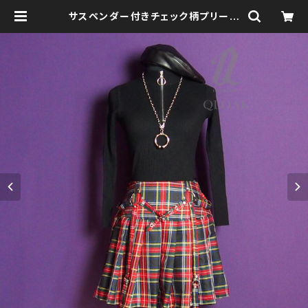
サスペンダー付きチェック柄プリーツ
スカート qbo110036 ゴス パンク
ロック Ｖ 系 韓国ファッション ストリ
ート系 原宿 個性的 drughoney ド
ラッグハニー drug honey | clothi
ngstore QLOAK -クローク-