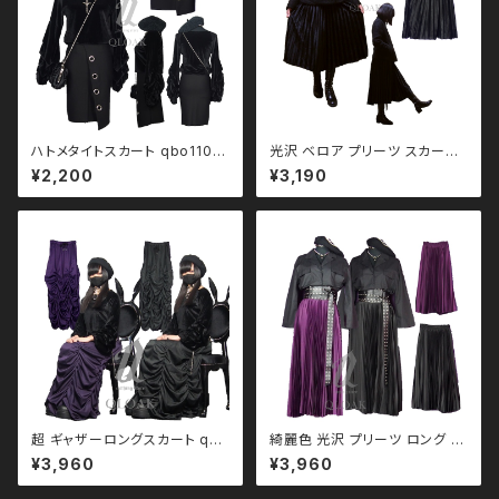
Ｖ 系 韓国ファッション ストリー
ト系 原宿 個性的
ハトメタイトスカート qbo1100
光沢 ベロア プリーツ スカー
09 モノトーン ブラックコーデ
ト qbo110010
¥2,200
¥3,190
黒コーデ モード 系 ゴス ゴシッ
ク ゴスロリ パンク ロック Ｖ 系
韓国ファッション ストリート系
原宿 個性的
超 ギャザーロングスカート qbo
綺麗色 光沢 プリーツ ロング ス
110035 モノトーン ブラックコ
カート qbo110045 モノトーン
¥3,960
¥3,960
ーデ 黒コーデ モード 系 ゴス ゴ
ブラックコーデ 黒コーデ モード
シック ゴスロリ パンク ロック Ｖ
系 ゴス ゴシック ゴスロリ パン