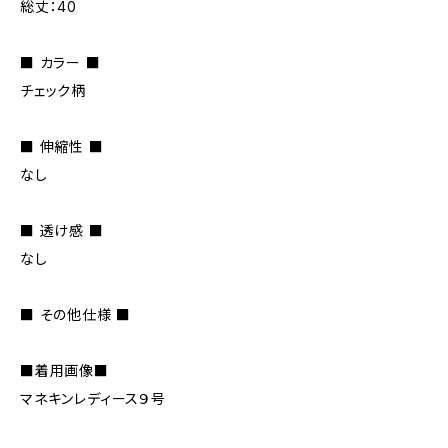
総丈：40
■ カラー ■
チェック柄
■ 伸縮性 ■
なし
■ 透け感 ■
なし
■ その他仕様 ■
■着用画像■
マネキンレディース９号