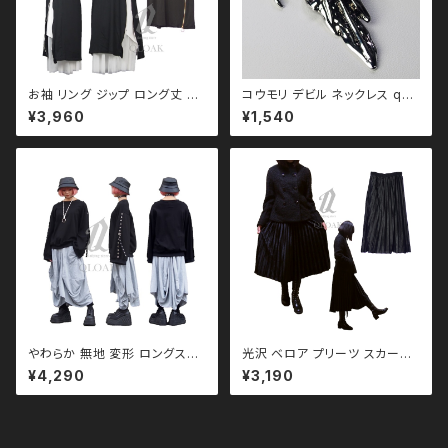
お袖 リング ジップ ロング丈 Ｔ
コウモリ デビル ネックレス qac
シャツ ワンピース qto110016
110015 悪魔 死神 スカル 骸
¥3,960
¥1,540
黒コーデ モード ユニセックス パ
骨
ンク ロック Ｖ 系 原宿 個性的 d
rughoney ドラッグハニー dru
g honey
やわらか 無地 変形 ロングスカ
光沢 ベロア プリーツ スカー
ート qbo110053 モノトーン
ト qbo110010
¥4,290
¥3,190
ブラックコーデ 黒コーデ モード
系 ゴス ゴシック ゴスロリ パン
ク ロック Ｖ 系 韓国ファッション
ストリート系 原宿 個性的 qb
o110013 モノトーン ブラック