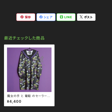
保存
シェア
LINE
ポスト
最近チェックした商品
魔女の手 と 葡萄 のセーラーワ
ンピース qse110011 大きいサ
¥4,400
イズ ユニセックス ビッグシルエ
ット オーバーサイズ ドロップシ
ョルダー ゴス ゴシック ゴスロリ