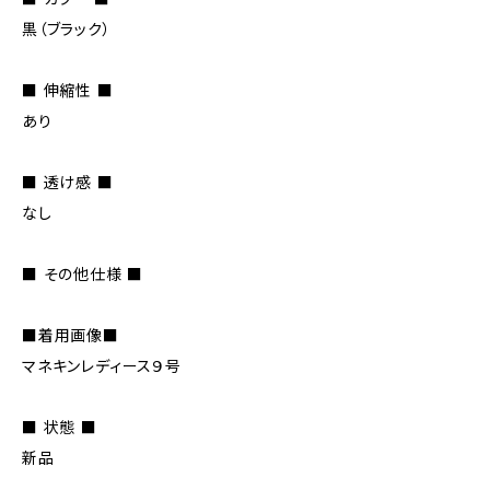
黒（ブラック）
■ 伸縮性 ■
あり
■ 透け感 ■
なし
■ その他仕様 ■
■着用画像■
マネキンレディース９号
■ 状態 ■
新品