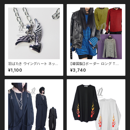
羽ばたき ウイングハート ネック
【韓国製】ボーダー ロング Ｔシ
レス qac110033 エンジェル
ャツ qto110025 大きいサイズ
¥1,100
¥3,740
ハート
ユニセックス ビッグシルエット
オーバーサイズ ドロップショル
ダー パンク ロック Ｖ 系 韓国フ
ァッション ストリート系 原宿 韓
国ブランド ninenuts ナインナ
ッツ