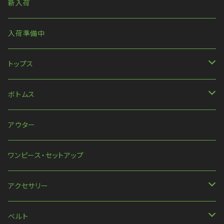
新入荷
入荷準備中
トップス
長袖
ボトムス
ハンパ丈袖
パンツ
アウター
半袖
スカート
ワンピース・セットアップ
ほか
アクセサリー
ネックレス
ベルト