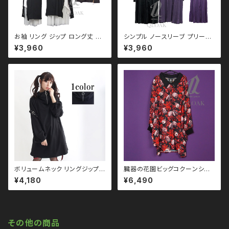
お袖 リング ジップ ロング丈 Ｔ
シンプル ノースリーブ プリーツ
シャツ ワンピース qto110016
ワンピース qse110009 モノ
¥3,960
¥3,960
黒コーデ モード ユニセックス パ
トーン ブラックコーデ 黒コーデ
ンク ロック Ｖ 系 原宿 個性的 d
モード 系 ゴス ゴシック ゴスロ
rughoney ドラッグハニー dru
リ パンク ロック Ｖ 系 原宿 個
g honey
性的 drughoney ドラッグハニ
ー drug honey
ボリュームネック リングジップ
臓器の花園ビッグコクーンシャ
袖ベルト ビッグ パーカー ワンピ
ツワンピース qse110007
¥4,180
¥6,490
ース qto110093 大きいサイズ
大きいサイズ ユニセックス ビッ
ユニセックス ビッグシルエット
グシルエット ゴス ゴシック ゴス
ゴス ゴシック ゴスロリ パンク
ロリ パンク ロック Ｖ 系 原宿
ロック Ｖ 系 原宿 個性的 drug
個性的 drughoney ドラッグハ
honey ドラッグハニー drug h
ニー drug honey
その他の商品
oney