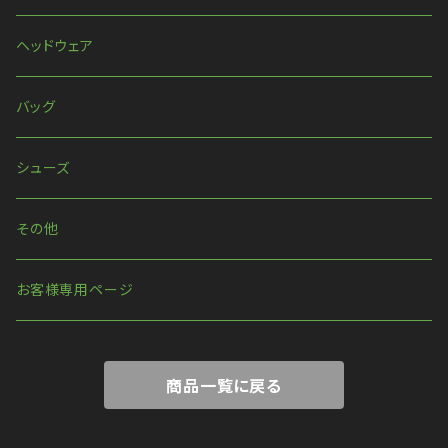
ピアス・イヤリング
ベルト
ヘッドウェア
リング
ハーネス
バッグ
ウォレットチェーン
シューズ
その他
お客様専用ページ
商品一覧に戻る