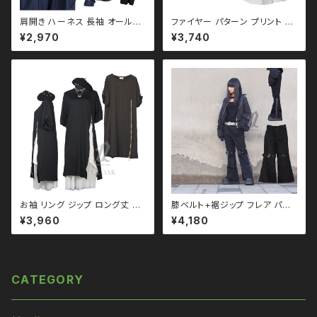
肩開き ハーネス 長袖 オールイ
ファイヤー パターン プリント ロ
ンワン qse110005 大きい
ンT メンズサイズ ユニセック
¥2,970
¥3,740
サイズ ユニセックス ビッグシル
ス ビッグシルエット オーバーサ
エット オーバーサイズ モノトー
イズ ロングアーム ドロップショ
ン ブラックコーデ 黒コーデ モー
ルダー 韓国ファッション ストリ
ド 系 ゴス ゴシック ゴスロリ パ
ート系 原宿 qto110026
ンク ロック Ｖ 系 韓国ファッショ
ン ストリート系 原宿 個性的 dr
ughoney ドラッグハニー drug
honey
お袖 リング ジップ ロング丈 Ｔ
膝ベルト+裾ジップ フレア パン
シャツ ワンピース qto110016
ツ qbo110037-bk ワイドパ
¥3,960
¥4,180
黒コーデ モード ユニセックス パ
ンツ
ンク ロック Ｖ 系 原宿 個性的 d
rughoney ドラッグハニー dru
g honey
CATEGORY