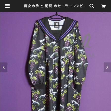
魔女の手 と 葡萄 のセーラーワンピー
ス qse110011 大きいサイズ ユニセ
ックス ビッグシルエット オーバーサイ
ズ ドロップショルダー ゴス ゴシック
ゴスロリ パンク ロック Ｖ 系 原宿 個
性的 drughoney ドラッグハニー dr
ug honey | clothingstore QLO
AK -クローク-