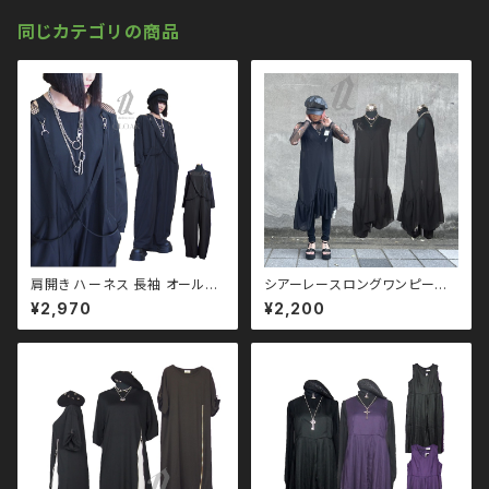
パンク ロック Ｖ 系 原宿 個性的
drughoney ドラッグハニー dr
同じカテゴリの商品
ug honey
肩開き ハーネス 長袖 オールイ
シアーレースロングワンピース
ンワン qse110005 大きい
qse110012 黒コーデ モード
¥2,970
¥2,200
サイズ ユニセックス ビッグシル
merlot メルロー ユニセックス
エット オーバーサイズ モノトー
パンク ロック Ｖ 系 韓国ファッシ
ン ブラックコーデ 黒コーデ モー
ョン 原宿 個性的
ド 系 ゴス ゴシック ゴスロリ パ
ンク ロック Ｖ 系 韓国ファッショ
ン ストリート系 原宿 個性的 dr
ughoney ドラッグハニー drug
honey