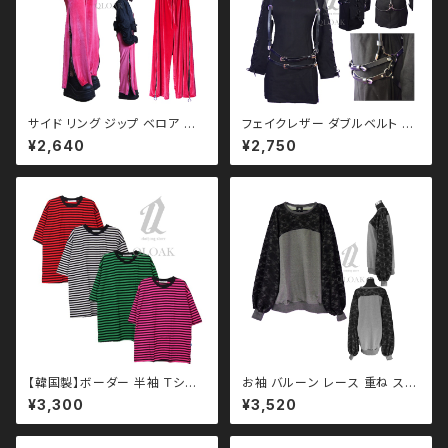
サイド リング ジップ ベロア ワ
フェイクレザー ダブルベルト ハ
イド パンツ qbo110008 ユニ
ーネス qbe110004
¥2,640
¥2,750
セックス パンク ロック Ｖ 系 韓
国ファッション ストリート系 原
宿 個性的 drughoney ドラッグ
ハニー drug honey
【韓国製】ボーダー 半袖 Ｔシャ
お袖 バルーン レース 重ね スウ
ツ qto110005 大きいサイズ
ェット qto110049 大きいサ
¥3,300
¥3,520
ユニセックス ビッグシルエット
イズ ユニセックス ビッグシルエ
オーバーサイズ ドロップショル
ット オーバーサイズ ロングアー
ダー パンク ロック Ｖ 系 韓国フ
ム ドロップショルダー モノトー