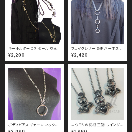
キーホルダーつき ボール ウォレ
フェイクレザー 3連 ハーネス リ
ットチェーン qbe110010 ゴス
ング ネックレス qac110069
¥2,200
¥2,420
ゴシック ゴスロリ パンク ロック
モノトーン ブラックコーデ 黒コ
Ｖ 系 韓国ファッション ストリー
ーデ モード 系 ゴス ゴシック ゴ
ト系 原宿
スロリ パンク ロック Ｖ 系 韓国
ファッション ストリート系 原宿
個性的
ボディピアス チェーン ネックレ
コウモリの羽根 王冠 ウイングハ
ス qac110027
ート ネックレス (クリアストーン
¥2,090
¥1,980