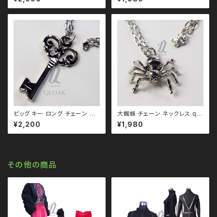
付) qac110030 韓国製 エン
ジェルハート 韓国アクセサリー
韓国ファッション 韓国ストリート
ビッグ キー ロング チェーン ネ
大蜘蛛 チェーン ネックレス qa
ックレス qac110020 鍵 韓国
c110037 ビッグ スパイダー
¥2,200
¥1,980
製 韓国アクセサリー 韓国ファッ
ゴス ゴシック ゴスロリ パンク
ション 韓国ストリート ゴス ゴシ
ロック Ｖ 系 韓国ファッション ス
ック ゴスロリ パンク ロック Ｖ
トリート系 原宿 個性的
系 韓国ファッション ストリート
系 原宿 個性的
その他の商品