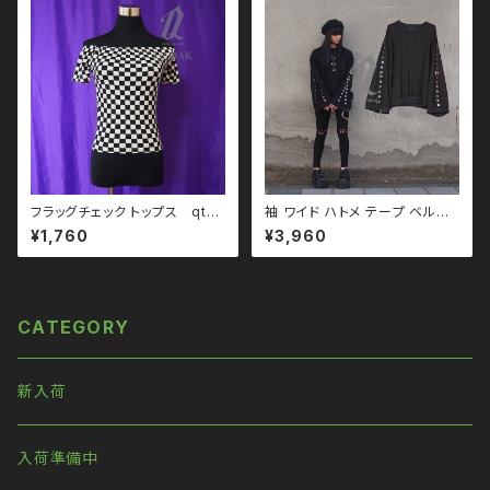
ァッション ストリート系 原宿 韓
ン ブラックコーデ 黒コーデ モー
国ブランド ninenuts ナインナ
ド 系 ゴス ゴシック ゴスロリ パ
ッツ
ンク ロック Ｖ 系 韓国ファッショ
ン ストリート系 原宿 個性的 dr
ughoney ドラッグハニー drug
honey
フラッグチェック トップス qto1
袖 ワイド ハトメ テープ ベルト
10003
無地 カットソー qto110094 大
¥1,760
¥3,960
きいサイズ ユニセックス ビッグ
シルエット オーバーサイズ ロン
グアーム ドロップショルダー モ
ノトーン ブラックコーデ 黒コー
デ モード 系 ゴス ゴシック ゴス
CATEGORY
ロリ パンク ロック Ｖ 系 韓国フ
ァッション ストリート系 原宿 個
性的
新入荷
入荷準備中