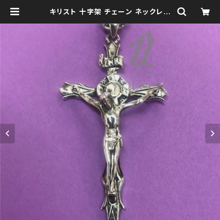
キリスト 十字架 チェーン ネックレス
qac110014 クロス 十字架 ロザリ
オ | clothingstore QLOAK -クロ
ーク-