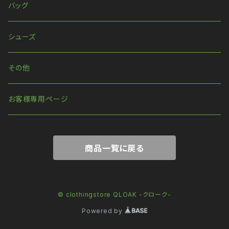
リング
ハーネス
バッグ
ウォレットチェーン
シューズ
その他
お客様専用ページ
商品一覧に戻る
© clothingstore QLOAK -クローク-
Powered by