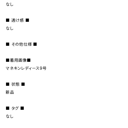
なし
■ 透け感 ■
なし
■ その他仕様 ■
■着用画像■
マネキンレディース9号
■ 状態 ■
新品
■ タグ ■
なし