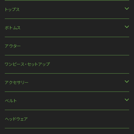
トップス
長袖
ボトムス
ハンパ丈袖
パンツ
アウター
半袖
スカート
ワンピース・セットアップ
ほか
アクセサリー
ネックレス
ベルト
ピアス・イヤリング
ベルト
ヘッドウェア