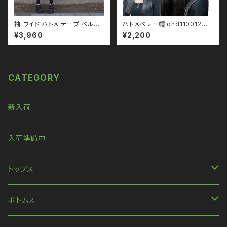
袖 ワイド ハトメ テープ ベルト
ハトメベレー帽 qhd110012
無地 カットソー qto110094 大
モノトーン ブラックコーデ 黒コ
¥3,960
¥2,200
きいサイズ ユニセックス ビッグ
ーデ モード 系 ゴス ゴシック ゴ
シルエット オーバーサイズ ロン
スロリ パンク ロック Ｖ 系 韓国
グアーム ドロップショルダー モ
ファッション ストリート系 原宿
ノトーン ブラックコーデ 黒コー
個性的
デ モード 系 ゴス ゴシック ゴス
CATEGORY
ロリ パンク ロック Ｖ 系 韓国フ
ァッション ストリート系 原宿 個
性的
新入荷
入荷準備中
トップス
長袖
ボトムス