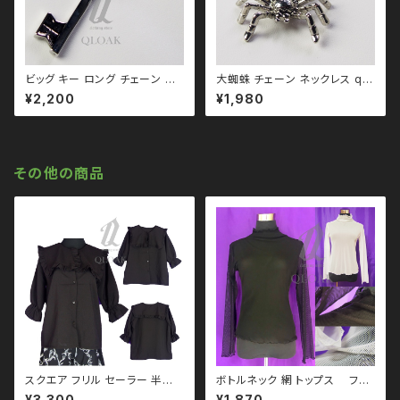
ビッグ キー ロング チェーン ネ
大蜘蛛 チェーン ネックレス qa
ックレス qac110020 鍵 韓国
c110037 ビッグ スパイダー
¥2,200
¥1,980
製 韓国アクセサリー 韓国ファッ
ゴス ゴシック ゴスロリ パンク
ション 韓国ストリート ゴス ゴシ
ロック Ｖ 系 韓国ファッション ス
ック ゴスロリ パンク ロック Ｖ
トリート系 原宿 個性的
系 韓国ファッション ストリート
系 原宿 個性的
その他の商品
スクエア フリル セーラー 半袖
ボトルネック 網 トップス フィ
ブラウス qto110005 モノト
ッシュネット 2color モノトー
¥3,300
¥1,870