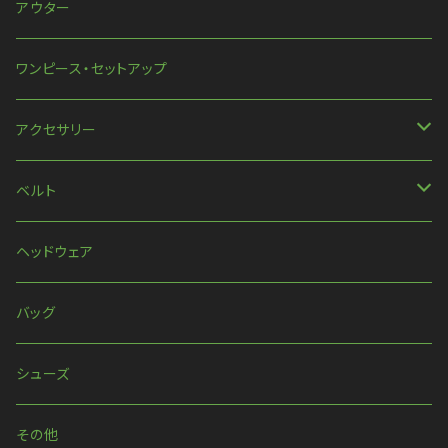
ハンパ丈袖
パンツ
アウター
半袖
スカート
ワンピース・セットアップ
ほか
アクセサリー
ネックレス
ベルト
ピアス・イヤリング
ベルト
ヘッドウェア
リング
ハーネス
バッグ
ウォレットチェーン
シューズ
その他