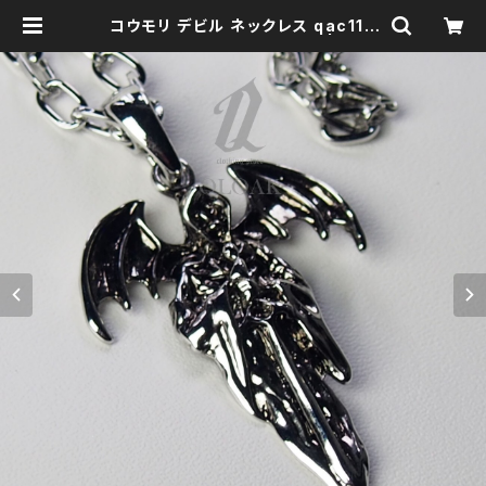
コウモリ デビル ネックレス qac110
015 悪魔 死神 スカル 骸骨 | clot
hingstore QLOAK -クローク-