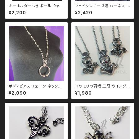
キーホルダーつき ボール ウォレ
フェイクレザー 3連 ハーネス リ
ットチェーン qbe110010 ゴス
ング ネックレス qac110069
¥2,200
¥2,420
ゴシック ゴスロリ パンク ロック
モノトーン ブラックコーデ 黒コ
Ｖ 系 韓国ファッション ストリー
ーデ モード 系 ゴス ゴシック ゴ
ト系 原宿
スロリ パンク ロック Ｖ 系 韓国
ファッション ストリート系 原宿
個性的
ボディピアス チェーン ネックレ
コウモリの羽根 王冠 ウイングハ
ス qac110027
ート ネックレス (クリアストーン
¥2,090
¥1,980
付) qac110030 韓国製 エン
ジェルハート 韓国アクセサリー
韓国ファッション 韓国ストリート