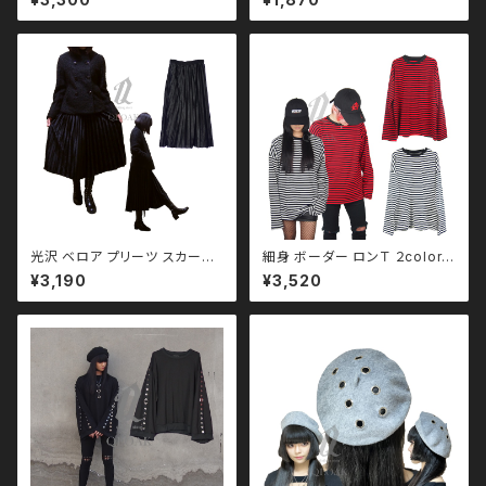
ーン ブラックコーデ 黒コーデ モ
ン ブラックコーデ 黒コーデ モー
ード 系 ゴス ゴシック ゴスロリ
ド 系 ゴス ゴシック ゴスロリ パ
パンク ロック Ｖ 系 地雷 原宿
ンク ロック Ｖ 系 韓国ファッショ
個性的
ン ストリート系 原宿 qto11001
3
光沢 ベロア プリーツ スカー
細身 ボーダー ロンＴ ２color
ト qbo110010
韓国ファッション ストリート系
¥3,190
¥3,520
原宿 qto110002