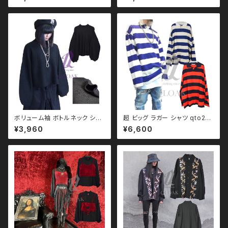
セックス ビッグシルエット オー
イズ ユニセックス ビッグシルエ
バーサイズ ロングアーム ドロッ
ット オーバーサイズ ロングアー
プショルダー モノトーン ブラック
ム ドロップショルダー モノトー
コーデ 黒コーデ モード 系 ゴス
ン ブラックコーデ 黒コーデ モー
ゴシック ゴスロリ パンク ロック
ド 系 ゴス ゴシック ゴスロリ パ
Ｖ 系 韓国ファッション ストリー
ンク ロック Ｖ 系 韓国ファッショ
ト系 原宿 個性的
ン ストリート系 原宿 個性的
ボリューム袖 ボトルネック シン
超 ビッグ ラガー シャツ qto210
プル ニット バルーン モノトー
001 大きいサイズ ユニセック
¥3,960
¥6,600
ン ブラックコーデ 黒コーデ モー
ス ビッグシルエット オーバーサ
ド 系 ゴス ゴシック ゴスロリ パ
イズ ドロップショルダー パンク
ンク ロック Ｖ 系 韓国ファッショ
ロック Ｖ 系 韓国ファッション ス
ン ストリート系 原宿 qto11002
トリート系 原宿 韓国ブランド
2