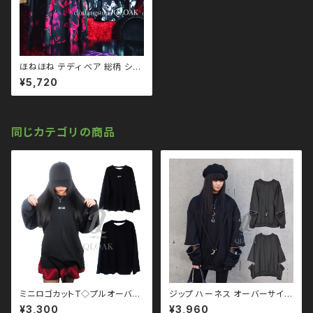
ほねほね テディ ベア 総柄 シャ
ツ qto110087 ユニセックス
¥5,720
大きいサイズ ユニセックス ビッ
グシルエット オーバーサイズ ロ
ングアーム ドロップショルダー
モノトーン ブラックコーデ 黒コ
ーデ モード 系 ゴス ゴシック ゴ
同じカテゴリの商品
スロリ パンク ロック Ｖ 系 韓国
ファッション ストリート系 原宿
個性的 drughoney ドラッグハ
ニー drug honey
ミニロゴカットT◇プルオーバー
ジップ ハーネス オーバーサイズ
qto210002 大きいサイズ ユニ
スウェット qto110095 大きいサ
¥3,300
¥3,960