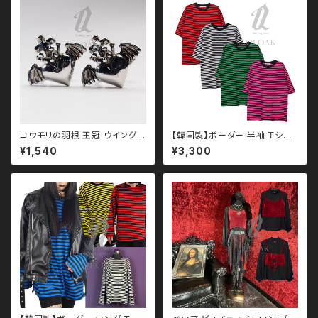
ン ストリート系 原宿 qto11001
3
コウモリの羽根 王冠 ウイングハ
【韓国製】ボーダー 半袖 Ｔシャ
ート リング qac110072 韓国
ツ qto110005 大きいサイズ
¥1,540
¥3,300
製 エンジェルハート 韓国アクセ
ユニセックス ビッグシルエット
サリー モノトーン ブラックコー
オーバーサイズ ドロップショル
デ 黒コーデ モード 系 ゴス ゴシ
ダー パンク ロック Ｖ 系 韓国フ
ック ゴスロリ パンク ロック Ｖ
ァッション ストリート系 原宿 韓
系 韓国ファッション ストリート
国ブランド ninenuts ナインナ
系 原宿 個性的
ッツ