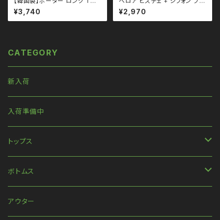
【韓国製】ボーダー ロング Ｔシ
ベロア ビスチェ + シフォン ブラ
ャツ qto110025 大きいサイズ
ウス トップス qto110076 モ
¥3,740
¥2,970
ユニセックス ビッグシルエット
ード ガーリー 韓国ファッション
オーバーサイズ ドロップショル
シフォン
ダー パンク ロック Ｖ 系 韓国フ
ァッション ストリート系 原宿 韓
国ブランド ninenuts ナインナ
CATEGORY
ッツ
新入荷
入荷準備中
トップス
長袖
ボトムス
ハンパ丈袖
パンツ
アウター