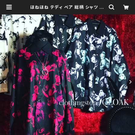
ほねほね テディ ベア 総柄 シャツ qt
o110087 ユニセックス 大きいサイ
ズ ユニセックス ビッグシルエット オ
ーバーサイズ ロングアーム ドロップ
ショルダー モノトーン ブラックコーデ
黒コーデ モード 系 ゴス ゴシック ゴ
スロリ パンク ロック Ｖ 系 韓国ファッ
ション ストリート系 原宿 個性的 dru
ghoney ドラッグハニー drug hon
ey | clothingstore QLOAK -ク
ローク-