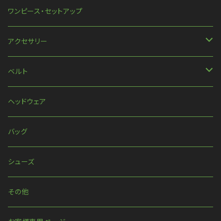
半袖
スカート
ワンピース・セットアップ
ほか
アクセサリー
ネックレス
ベルト
ピアス・イヤリング
ベルト
ヘッドウェア
リング
ハーネス
バッグ
ウォレットチェーン
シューズ
その他