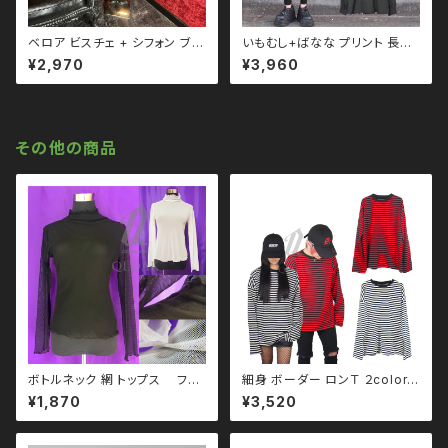
ベロア ビスチェ + シフォン ブラ
いもむし+ばなな プリント 長袖
ウス トップス qto110076 モ
シャツ qto110092 ユニセック
¥2,970
¥3,960
ード ガーリー 韓国ファッション
ス ブラックコーデ 黒コーデ モー
シフォン
ド 系 ゴス ゴシック パンク ロッ
ク Ｖ 系 原宿 個性的 drughon
ey ドラッグハニー drug hone
y
その他の商品
ボトルネック 網 トップス フィ
細身 ボーダー ロンＴ ２color
ッシュネット 2color モノトー
韓国ファッション ストリート系
¥1,870
¥3,520
ン ブラックコーデ 黒コーデ モー
原宿 qto110002
ド 系 ゴス ゴシック ゴスロリ パ
ンク ロック Ｖ 系 韓国ファッショ