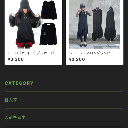
ドロップショルダー モノトーン
トリート系 原宿 個性的 qto110
ブラックコーデ 黒コーデ パンク
032
ロック 韓国ファッション ストリー
ト系 原宿
ミニロゴカットT◇プルオーバー
シアーレースロングワンピース
qto210002 大きいサイズ ユニ
qse110012 黒コーデ モード
¥3,300
¥2,200
セックス ビッグシルエット オー
merlot メルロー ユニセックス
バーサイズ ロングアーム ドロッ
パンク ロック Ｖ 系 韓国ファッシ
プショルダー モノトーン ブラック
ョン 原宿 個性的
コーデ 黒コーデ モード 系 ゴス
ゴシック ゴスロリ パンク ロック
CATEGORY
Ｖ 系 韓国ファッション ストリー
ト系 原宿 個性的
新入荷
入荷準備中