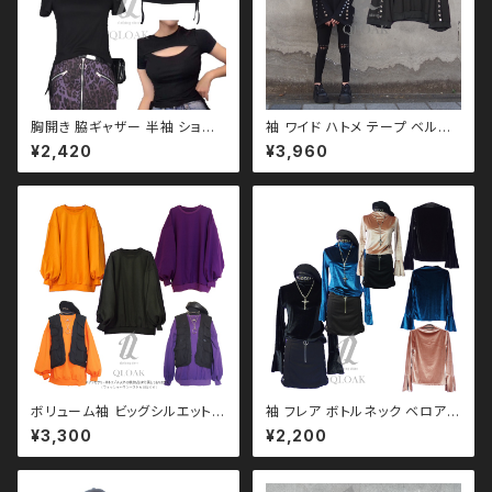
胸開き 脇ギャザー 半袖 ショー
袖 ワイド ハトメ テープ ベルト
ト トップス qto110065 モノ
無地 カットソー qto110094 大
¥2,420
¥3,960
トーン ブラックコーデ 黒コーデ
きいサイズ ユニセックス ビッグ
モード 系 ゴス ゴシック ゴスロ
シルエット オーバーサイズ ロン
リ パンク ロック Ｖ 系 韓国ファ
グアーム ドロップショルダー モ
ッション ストリート系 原宿 個性
ノトーン ブラックコーデ 黒コー
的
デ モード 系 ゴス ゴシック ゴス
ロリ パンク ロック Ｖ 系 韓国フ
ァッション ストリート系 原宿 個
性的
ボリューム袖 ビッグシルエット
袖 フレア ボトルネック ベロア
シンプル スウェット トレーナ
トップス 3color モノトーン ブ
¥3,300
¥2,200
ー qto110044 大きいサイ
ラックコーデ 黒コーデ モード 系
ズ ユニセックス ビッグシルエッ
ゴス ゴシック ゴスロリ パンク
ト オーバーサイズ ロングアーム
ロック Ｖ 系 韓国ファッション ス