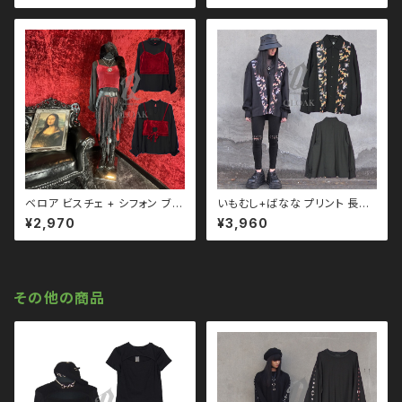
ド 系 ゴス ゴシック ゴスロリ パ
イズ ドロップショルダー パンク
ンク ロック Ｖ 系 韓国ファッショ
ロック Ｖ 系 韓国ファッション ス
ン ストリート系 原宿 qto11002
トリート系 原宿 韓国ブランド
2
ベロア ビスチェ + シフォン ブラ
いもむし+ばなな プリント 長袖
ウス トップス qto110076 モ
シャツ qto110092 ユニセック
¥2,970
¥3,960
ード ガーリー 韓国ファッション
ス ブラックコーデ 黒コーデ モー
シフォン
ド 系 ゴス ゴシック パンク ロッ
ク Ｖ 系 原宿 個性的 drughon
ey ドラッグハニー drug hone
y
その他の商品