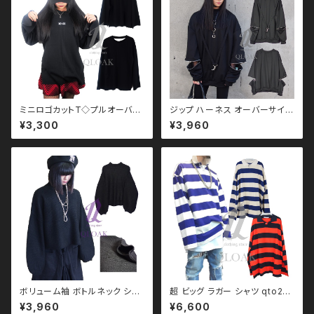
ミニロゴカットT◇プルオーバー
ジップ ハーネス オーバーサイズ
qto210002 大きいサイズ ユニ
スウェット qto110095 大きいサ
¥3,300
¥3,960
セックス ビッグシルエット オー
イズ ユニセックス ビッグシルエ
バーサイズ ロングアーム ドロッ
ット オーバーサイズ ロングアー
プショルダー モノトーン ブラック
ム ドロップショルダー モノトー
コーデ 黒コーデ モード 系 ゴス
ン ブラックコーデ 黒コーデ モー
ゴシック ゴスロリ パンク ロック
ド 系 ゴス ゴシック ゴスロリ パ
Ｖ 系 韓国ファッション ストリー
ンク ロック Ｖ 系 韓国ファッショ
ト系 原宿 個性的
ン ストリート系 原宿 個性的
ボリューム袖 ボトルネック シン
超 ビッグ ラガー シャツ qto210
プル ニット バルーン モノトー
001 大きいサイズ ユニセック
¥3,960
¥6,600
ン ブラックコーデ 黒コーデ モー
ス ビッグシルエット オーバーサ