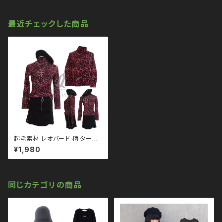
最近チェックした商品
起毛素材 レオパード 柄 タート
ルネック トップス パンク ロック
¥1,980
Ｖ 系 韓国ファッション ストリー
ト系 原宿 個性的 qto110029
同じカテゴリの商品