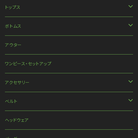
トップス
長袖
ボトムス
ハンパ丈袖
パンツ
アウター
半袖
スカート
ワンピース・セットアップ
ほか
アクセサリー
ネックレス
ベルト
ピアス・イヤリング
ベルト
ヘッドウェア