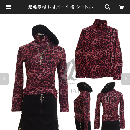
起毛素材 レオパード 柄 タートルネッ
ク トップス パンク ロック Ｖ 系 韓国
ファッション ストリート系 原宿 個性
的 qto110029 | clothingstore
QLOAK -クローク-