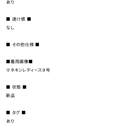
あり
■ 透け感 ■
なし
■ その他仕様 ■
■着用画像■
マネキンレディース９号
■ 状態 ■
新品
■ タグ ■
あり