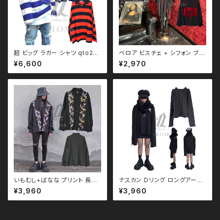
超 ビッグ ラガー シャツ qto210
ベロア ビスチェ + シフォン ブラ
001 大きいサイズ ユニセック
ウス トップス qto110076 モ
¥6,600
¥2,970
ス ビッグシルエット オーバーサ
ード ガーリー 韓国ファッション
イズ ドロップショルダー パンク
シフォン
ロック Ｖ 系 韓国ファッション ス
トリート系 原宿 韓国ブランド
いもむし+ばなな プリント 長袖
ナスカン Dリング ロングアーム
シャツ qto110092 ユニセック
トップス ユニセックス ビッグシル
¥3,960
¥3,960
ス ブラックコーデ 黒コーデ モー
エット オーバーサイズ ロングア
ド 系 ゴス ゴシック パンク ロッ
ーム ドロップショルダー モノト
ク Ｖ 系 原宿 個性的 drughon
ーン ブラックコーデ 黒コーデ モ
ey ドラッグハニー drug hone
ード 系 ゴス ゴシック ゴスロリ