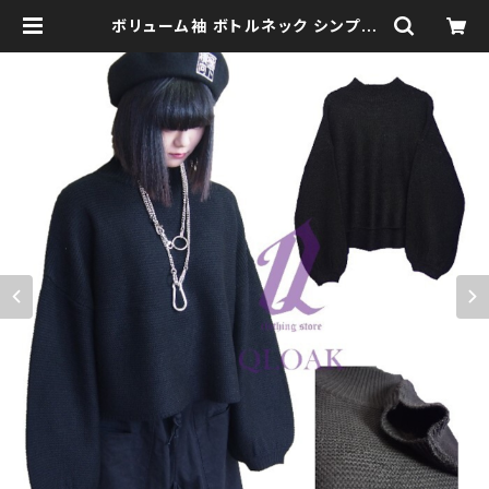
ボリューム袖 ボトルネック シンプル
ニット バルーン モノトーン ブラッ
クコーデ 黒コーデ モード 系 ゴス ゴ
シック ゴスロリ パンク ロック Ｖ 系
韓国ファッション ストリート系 原宿 q
to110022 | clothingstore QLO
AK -クローク-