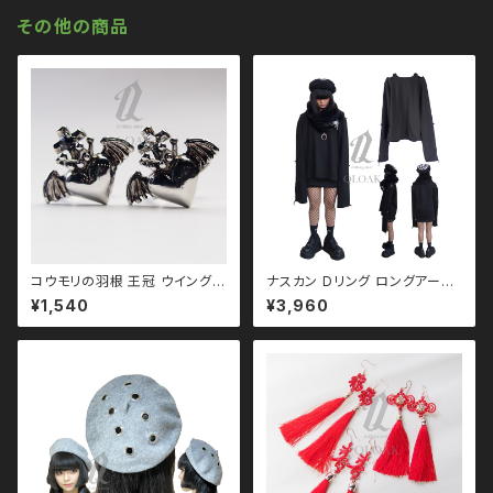
y
パンク ロック Ｖ 系 韓国ファッシ
その他の商品
ョン ストリート系 原宿 個性的 q
to110028
コウモリの羽根 王冠 ウイングハ
ナスカン Dリング ロングアーム
ート リング qac110072 韓国
トップス ユニセックス ビッグシル
¥1,540
¥3,960
製 エンジェルハート 韓国アクセ
エット オーバーサイズ ロングア
サリー モノトーン ブラックコー
ーム ドロップショルダー モノト
デ 黒コーデ モード 系 ゴス ゴシ
ーン ブラックコーデ 黒コーデ モ
ック ゴスロリ パンク ロック Ｖ
ード 系 ゴス ゴシック ゴスロリ
系 韓国ファッション ストリート
パンク ロック Ｖ 系 韓国ファッシ
系 原宿 個性的
ョン ストリート系 原宿 個性的 q
to110028