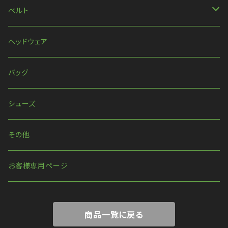
ネックレス
ベルト
ピアス・イヤリング
ベルト
ヘッドウェア
リング
ハーネス
バッグ
ウォレットチェーン
シューズ
その他
お客様専用ページ
商品一覧に戻る