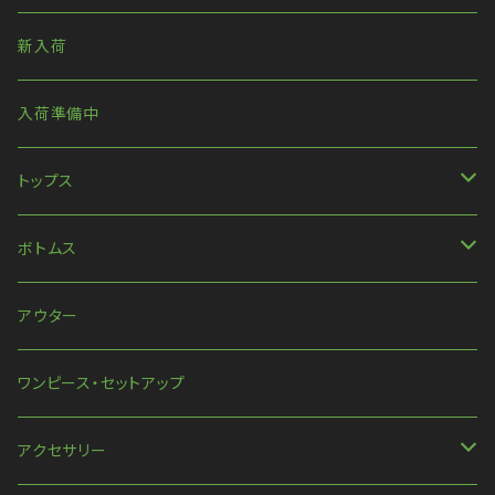
新入荷
入荷準備中
トップス
長袖
ボトムス
ハンパ丈袖
パンツ
アウター
半袖
スカート
ワンピース・セットアップ
ほか
アクセサリー