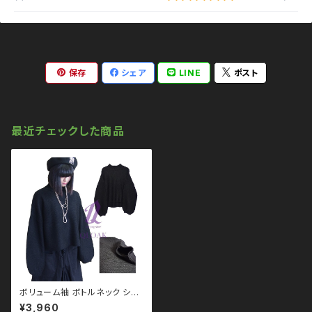
保存
シェア
LINE
ポスト
最近チェックした商品
ボリューム袖 ボトルネック シン
プル ニット バルーン モノトー
¥3,960