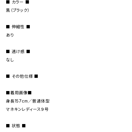
■ カラー ■
黒（ブラック）
■ 伸縮性 ■
あり
■ 透け感 ■
なし
■ その他仕様 ■
■着用画像■
身長157cm／普通体型
マネキンレディース９号
■ 状態 ■