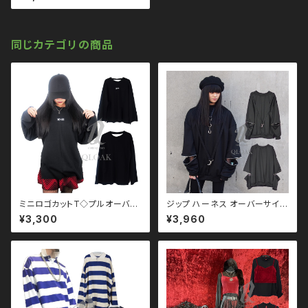
ン ブラックコーデ 黒コーデ モー
ド 系 ゴス ゴシック ゴスロリ パ
ンク ロック Ｖ 系 韓国ファッショ
ン ストリート系 原宿 qto11002
2
同じカテゴリの商品
ミニロゴカットT◇プルオーバー
ジップ ハーネス オーバーサイズ
qto210002 大きいサイズ ユニ
スウェット qto110095 大きいサ
¥3,300
¥3,960
セックス ビッグシルエット オー
イズ ユニセックス ビッグシルエ
バーサイズ ロングアーム ドロッ
ット オーバーサイズ ロングアー
プショルダー モノトーン ブラック
ム ドロップショルダー モノトー
コーデ 黒コーデ モード 系 ゴス
ン ブラックコーデ 黒コーデ モー
ゴシック ゴスロリ パンク ロック
ド 系 ゴス ゴシック ゴスロリ パ
Ｖ 系 韓国ファッション ストリー
ンク ロック Ｖ 系 韓国ファッショ
ト系 原宿 個性的
ン ストリート系 原宿 個性的