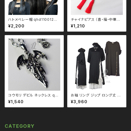
ハトメベレー帽 qhd110012
チャイナピアス （喜・福・中華結
モノトーン ブラックコーデ 黒コ
び） qac210001-p フリンジ
¥2,200
¥1,210
ーデ モード 系 ゴス ゴシック ゴ
スロリ パンク ロック Ｖ 系 韓国
ファッション ストリート系 原宿
個性的
コウモリ デビル ネックレス qac
お袖 リング ジップ ロング丈 Ｔ
110015 悪魔 死神 スカル 骸
シャツ ワンピース qto110016
¥1,540
¥3,960
骨
黒コーデ モード ユニセックス パ
ンク ロック Ｖ 系 原宿 個性的 d
rughoney ドラッグハニー dru
g honey
CATEGORY